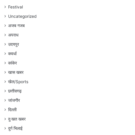
गौरहा
Festival
Uncategorized
अजब गजब
अपराध
उदयपुर
कवर्धा
कांकेर
खास खबर
खेल/Sports
छत्तीसगढ़
जांजगीर
दिल्ली
दुःखत खबर
दुर्ग भिलाई