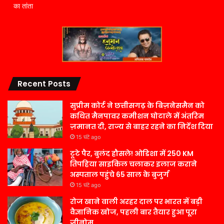
का तांता
Recent Posts
सुप्रीम कोर्ट ने छत्तीसगढ़ के बिज़नेसमैन को
कथित मैनपावर कमीशन घोटाले में अंतरिम
ज़मानत दी, राज्य से बाहर रहने का निर्देश दिया
15 घंटे ago
टूटे पैर, बुलंद हौसले! ओडिशा में 250 KM
तिपहिया साइकिल चलाकर इलाज कराने
अस्पताल पहुंचे 65 साल के बुजुर्ग
15 घंटे ago
रोज खाने वाली अरहर दाल पर भारत में बड़ी
वैज्ञानिक खोज, पहली बार तैयार हुआ पूरा
जीनोम