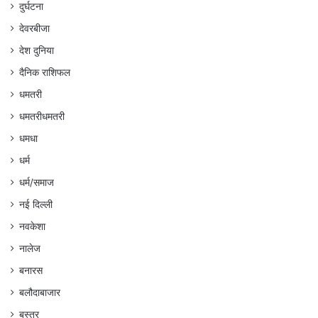
दुर्घटना
देवरबीजा
देश दुनिया
दैनिक राशिफल
धमतरी
धमतरीधमतरी
धमधा
धर्म
धर्म/समाज
नई दिल्ली
नवकेशा
नालेज
बनारस
बलौदाबाजार
बस्तर