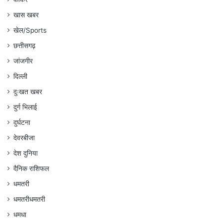
खास खबर
खेल/Sports
छत्तीसगढ़
जांजगीर
दिल्ली
दुःखत खबर
दुर्ग भिलाई
दुर्घटना
देवरबीजा
देश दुनिया
दैनिक राशिफल
धमतरी
धमतरीधमतरी
धमधा