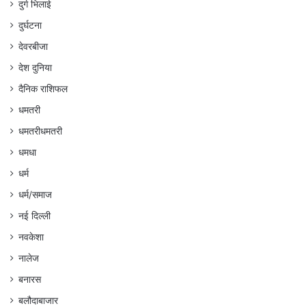
दुर्ग भिलाई
दुर्घटना
देवरबीजा
देश दुनिया
दैनिक राशिफल
धमतरी
धमतरीधमतरी
धमधा
धर्म
धर्म/समाज
नई दिल्ली
नवकेशा
नालेज
बनारस
बलौदाबाजार