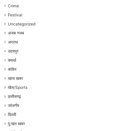
सा
Crime
को
बरी
Festival
कि
Uncategorized
अजब गजब
अपराध
उदयपुर
कवर्धा
कांकेर
खास खबर
खेल/Sports
छत्तीसगढ़
जांजगीर
दिल्ली
दुःखत खबर