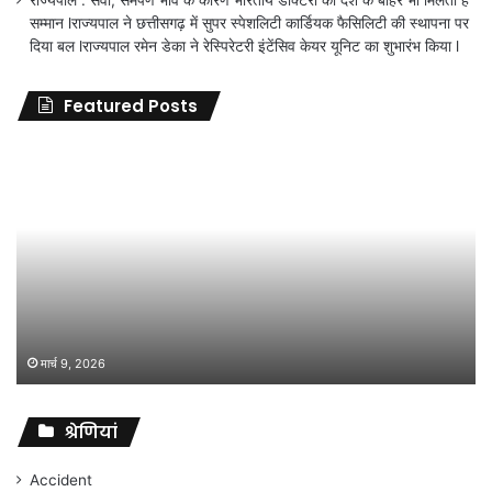
राज्यपाल : सेवा, समर्पण भाव के कारण भारतीय डॉक्टरों को देश के बाहर भी मिलता है
सम्मान lराज्यपाल ने छत्तीसगढ़ में सुपर स्पेशलिटी कार्डियक फैसिलिटी की स्थापना पर
दिया बल lराज्यपाल रमेन डेका ने रेस्पिरेटरी इंटेंसिव केयर यूनिट का शुभारंभ किया l
Featured Posts
के
‘सा
आरो
पर
दह
हत्य
में
सज
नहीं
दी
मार्च 9, 2026
जा
सक
श्रेणियां
सुप
कोर्
ने
Accident