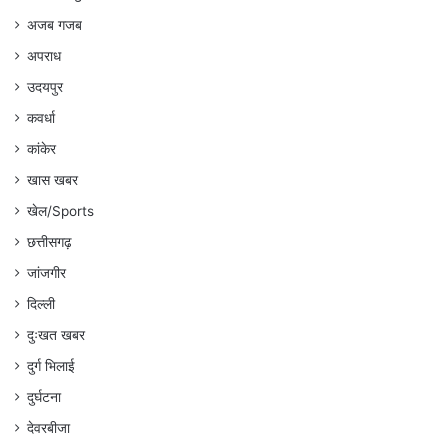
अजब गजब
अपराध
उदयपुर
कवर्धा
कांकेर
खास खबर
खेल/Sports
छत्तीसगढ़
जांजगीर
दिल्ली
दुःखत खबर
दुर्ग भिलाई
दुर्घटना
देवरबीजा