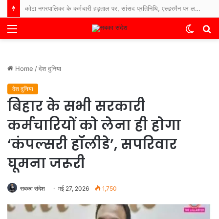
कोटा क्षेत्र नवागांव राशन दुकान में बड़ा घोटाला 6 माह से नहीं मिला राशन, जनपद सदस्य धर्मेंद्र देवांगन ने की कलेक्टर से शिकायत ।
Menu
Switch
S
skin
fo
Home
/
देश दुनिया
देश दुनिया
बिहार के सभी सरकारी
कर्मचारियों को लेना ही होगा
‘कंपल्सरी हॉलीडे’, सपरिवार
घूमना जरूरी
सबका संदेश
मई 27, 2026
1,750