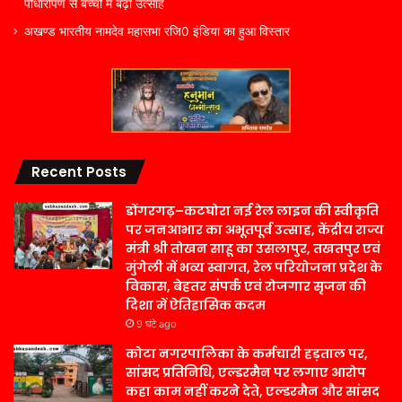
पौधारोपण से बच्चों में बढ़ा उत्साह
अखण्ड भारतीय नामदेव महासभा रजि0 इंडिया का हुआ विस्तार
Recent Posts
डोंगरगढ़–कटघोरा नई रेल लाइन की स्वीकृति
पर जनआभार का अभूतपूर्व उत्साह, केंद्रीय राज्य
मंत्री श्री तोखन साहू का उसलापुर, तखतपुर एवं
मुंगेली में भव्य स्वागत, रेल परियोजना प्रदेश के
विकास, बेहतर संपर्क एवं रोजगार सृजन की
दिशा में ऐतिहासिक कदम
9 घंटे ago
कोटा नगरपालिका के कर्मचारी हड़ताल पर,
सांसद प्रतिनिधि, एल्डरमैन पर लगाए आरोप
कहा काम नहीं करने देते, एल्डरमैन और सांसद