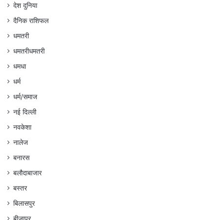
देश दुनिया
दैनिक राशिफल
धमतरी
धमतरीधमतरी
धमधा
धर्म
धर्म/समाज
नई दिल्ली
नवकेशा
नालेज
बनारस
बलौदाबाजार
बस्तर
बिलासपुर
बीजापुर