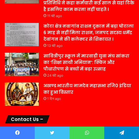
प्रतिनिधि ने कहा कर्मचारी कई साल से यहां टिके
है इसलिए काम करना नहीं चाहते ।
11 घंटे ago
कोटा क्षेत्र नवागांव राशन दुकान में बड़ा घोटाला
6 माह से नहीं मिला राशन, जनपद सदस्य धर्मेंद्र
देवांगन ने की कलेक्टर से शिकायत ।
13 घंटे ago
सावित्रीपुर स्कूल में मारवाड़ी युवा मंच सांकरा
का ‘शिक्षा साथी अभियान’: क्विज और
पौधारोपण से बच्चों में बढ़ा उत्साह
24 घंटे ago
अखण्ड भारतीय नामदेव महासभा रजि0 इंडिया
का हुआ विस्तार
1 दिन ago
Contact Us –
Facebook
Twitter
WhatsApp
Telegram