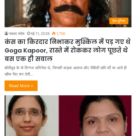
देश दुनिया
सबका संदेश
मई 11, 2026
1,750
कंस का किरदार निभाकर मुश्किल में पड़ गए थे
Goga Kapoor, रास्ते में रोककर लोग पूछते थे
बस एक ही सवाल
बॉलीवुड के वो दिग्गज अभिनेता थे, जिनकी कड़क आवाज और रौबीली छवि पर्दे पर आते ही
खौफ पैदा कर देती…
Read More »