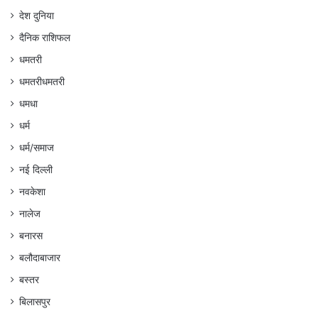
देश दुनिया
दैनिक राशिफल
धमतरी
धमतरीधमतरी
धमधा
धर्म
धर्म/समाज
नई दिल्ली
नवकेशा
नालेज
बनारस
बलौदाबाजार
बस्तर
बिलासपुर