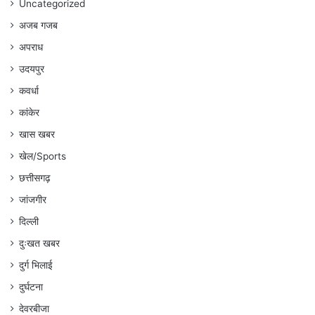
Uncategorized
अजब गजब
अपराध
उदयपुर
कवर्धा
कांकेर
खास खबर
खेल/Sports
छत्तीसगढ़
जांजगीर
दिल्ली
दुःखत खबर
दुर्ग भिलाई
दुर्घटना
देवरबीजा