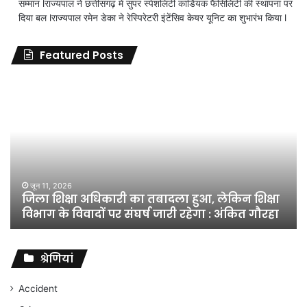
सम्मान lराज्यपाल ने छत्तीसगढ़ में सुपर स्पेशलिटी कार्डियक फैसिलिटी की स्थापना पर
दिया बल lराज्यपाल रमेन डेका ने रेस्पिरेटरी इंटेंसिव केयर यूनिट का शुभारंभ किया l
Featured Posts
जिला
शिक्षा
अधिकारी
का
तबादला
हुआ,
लेकिन
शिक्षा
जून 11, 2026
जिला शिक्षा अधिकारी का तबादला हुआ, लेकिन शिक्षा
विभाग
विभाग के विवादों पर संघर्ष जारी रहेगा : अंकित गौरहा
के
विवादों
पर
संघर्ष
श्रेणियां
जारी
रहेगा
Accident
: