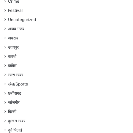
Crime
अंकित
गौरहा
Festival
Uncategorized
अजब गजब
अपराध
उदयपुर
कवर्धा
कांकेर
खास खबर
खेल/Sports
छत्तीसगढ़
जांजगीर
दिल्ली
दुःखत खबर
दुर्ग भिलाई