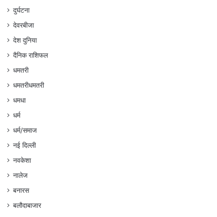
दुर्घटना
देवरबीजा
देश दुनिया
दैनिक राशिफल
धमतरी
धमतरीधमतरी
धमधा
धर्म
धर्म/समाज
नई दिल्ली
नवकेशा
नालेज
बनारस
बलौदाबाजार