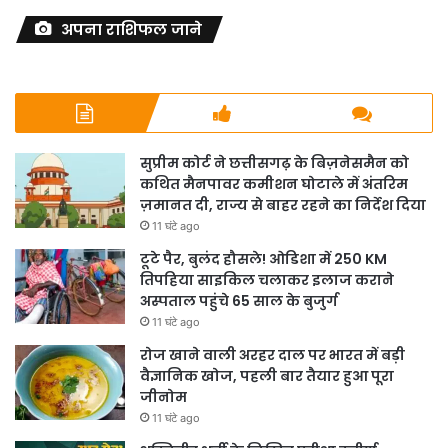
अपना राशिफल जाने
सुप्रीम कोर्ट ने छत्तीसगढ़ के बिज़नेसमैन को
कथित मैनपावर कमीशन घोटाले में अंतरिम
ज़मानत दी, राज्य से बाहर रहने का निर्देश दिया
11 घंटे ago
टूटे पैर, बुलंद हौसले! ओडिशा में 250 KM
तिपहिया साइकिल चलाकर इलाज कराने
अस्पताल पहुंचे 65 साल के बुजुर्ग
11 घंटे ago
रोज खाने वाली अरहर दाल पर भारत में बड़ी
वैज्ञानिक खोज, पहली बार तैयार हुआ पूरा
जीनोम
11 घंटे ago