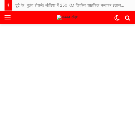
टूटे पैर, बुलंद हौसले! ओडिशा में 250 KM तिपहिया साइकिल चलाकर इलाज कराने अस्पताल पहुंचे 65 साल के बुजुर्ग
Menu
Switch
S
skin
fo