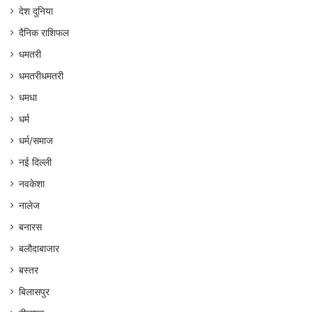
देश दुनिया
दैनिक राशिफल
धमतरी
धमतरीधमतरी
धमधा
धर्म
धर्म/समाज
नई दिल्ली
नवकेशा
नालेज
बनारस
बलौदाबाजार
बस्तर
बिलासपुर