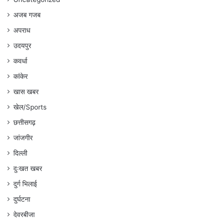
अजब गजब
अपराध
उदयपुर
कवर्धा
कांकेर
खास खबर
खेल/Sports
छत्तीसगढ़
जांजगीर
दिल्ली
दुःखत खबर
दुर्ग भिलाई
दुर्घटना
देवरबीजा