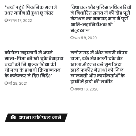
*बच्चें पहुंचे पिकनिक मनाने
विधायक और पुलिस अधिकारियों
उधर गार्डन ही हुआ छू मंतर!
ने निर्धारित समय में की दौड पूरी
मैराथन का मकसद माड़ में पूर्ण
नवम्बर 17, 2022
शांति-महानिरीक्षक श्री
संुदरराज
फ़रवरी 8, 2020
कोरोना महामारी में अपने
छत्तीसगढ़ में अंधेर नगरी चौपट
माता-पिता को खो चुके बेसहारा
राजा, टके सेर भाजी टके सेर
बच्चों को नि:शुल्क शिक्षा की
खाजा,मेहनत करे मुर्गा अंडा
योजना के प्रभावी क्रियान्वयन
खाये फकीर नेताओं को मिले
के कलेक्टर ने दिए निर्देश
लालबत्ती और कार्यकर्ताओं के
हाथों में झंडो की लकीर
मई 28, 2021
अगस्त 16, 2020
अपना राशिफल जाने