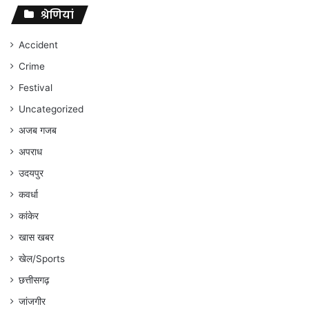
संघर्ष
श्रेणियां
जारी
रहेगा
Accident
:
Crime
अंकित
गौरहा
Festival
Uncategorized
अजब गजब
अपराध
उदयपुर
कवर्धा
कांकेर
खास खबर
खेल/Sports
छत्तीसगढ़
जांजगीर