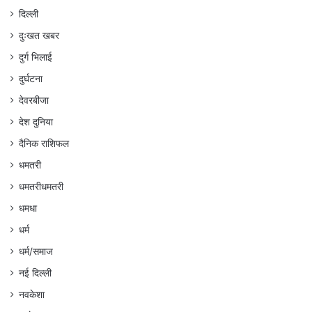
दिल्ली
दुःखत खबर
दुर्ग भिलाई
दुर्घटना
देवरबीजा
देश दुनिया
दैनिक राशिफल
धमतरी
धमतरीधमतरी
धमधा
धर्म
धर्म/समाज
नई दिल्ली
नवकेशा