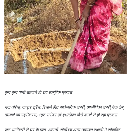
बून्द बून्द पानी सहजने हो रहा सामुहिक प्रयास
नवा तरिया, कन्टूर ट्रेंच, रिचार्ज पिट सार्वजनिक डबरी, आजीविका डबरी,चेक डैम,
तालाबों का गहरीकरण,अमृत सरोवर एवं वृक्षारोपण जैसे कार्यो से हो रहा प्रयास
जन भागीदारी से घर के पास, आंगनों, खेतों एवं अन्य उपयुक्त स्थानो में सोकपिट