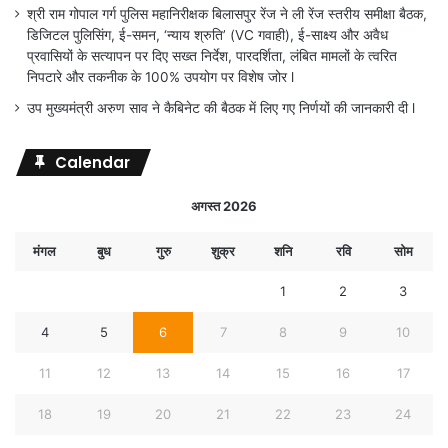
श्री राम गोपाल गर्ग पुलिस महानिरीक्षक बिलासपुर रेंज ने ली रेंज स्तरीय समीक्षा बैठक,
डिजिटल पुलिसिंग, ई-समन, ‘न्याय श्रुति’ (VC गवाही), ई-साक्ष्य और अवैध
प्रवासियों के सत्यापन पर दिए सख्त निर्देश, पारदर्शिता, लंबित मामलों के त्वरित
निपटारे और तकनीक के 100% उपयोग पर विशेष जोर l
उप मुख्यमंत्री अरुण साव ने कैबिनेट की बैठक में लिए गए निर्णयों की जानकारी दी l
Calendar
अगस्त 2026
मंगल
बुध
गुरु
शुक्र
शनि
रवि
सोम
1
2
3
4
5
6
7
8
9
10
11
12
13
14
15
16
17
18
19
20
21
22
23
24