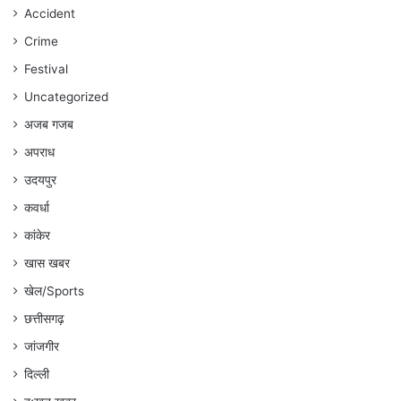
रहेगा
Accident
:
Crime
अंकित
गौरहा
Festival
Uncategorized
अजब गजब
अपराध
उदयपुर
कवर्धा
कांकेर
खास खबर
खेल/Sports
छत्तीसगढ़
जांजगीर
दिल्ली