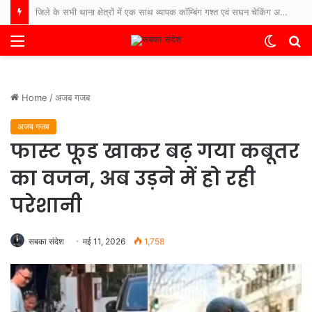
कोटा नगर पालिका में हड़ताल स्थगित, CMO और अध्यक्ष के आश्वासन के बाद कर्मचारी काम पर लौटे : दुर्गेश सोनी सहायक राजस्व निरीक्षक
Menu
Switch
S
skin
fo
Home
/
अजब गजब
अजब गजब
फास्ट फूड खाकर बढ़ गया कबूतर
का वजन, अब उड़ने में हो रही
परेशानी
सबका संदेश
मई 11, 2026
1,758