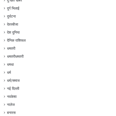
दुःखत खबर
दुर्ग भिलाई
दुर्घटना
देवरबीजा
देश दुनिया
दैनिक राशिफल
धमतरी
धमतरीधमतरी
धमधा
धर्म
धर्म/समाज
नई दिल्ली
नवकेशा
नालेज
बनारस