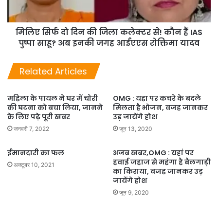
म‍िल‍िए स‍िर्फ दो दिन की जिला कलेक्टर से! कौन हैं IAS
पुष्पा साहू? अब इनकी जगह आईएएस रोक्तिमा यादव
Related Articles
महिला के पायल ने घर में चोरी
OMG : यहा पर कचरे के बदले
की घटना को बचा लिया, जानने
मिलता है भोजन, वजह जानकर
के लिए पढ़े पूरी खबर
उड़ जायेंगे होश
जनवरी 7, 2022
जून 13, 2020
ईमानदारी का फल
अजब खबर,OMG : यहां पर
हवाई जहाज से महंगा है बैलगाड़ी
अक्टूबर 10, 2021
का किराया, वजह जानकर उड़
जायेंगे होश
जून 9, 2020