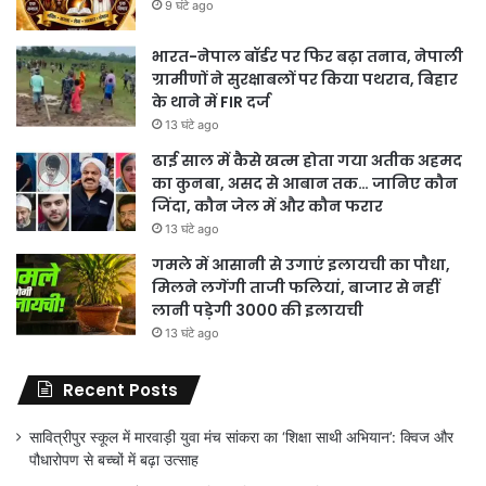
9 घंटे ago
भारत-नेपाल बॉर्डर पर फिर बढ़ा तनाव, नेपाली
ग्रामीणों ने सुरक्षाबलों पर किया पथराव, बिहार
के थाने में FIR दर्ज
13 घंटे ago
ढाई साल में कैसे खत्म होता गया अतीक अहमद
का कुनबा, असद से आबान तक… जानिए कौन
जिंदा, कौन जेल में और कौन फरार
13 घंटे ago
गमले में आसानी से उगाएं इलायची का पौधा,
मिलने लगेंगी ताजी फलियां, बाजार से नहीं
लानी पड़ेगी 3000 की इलायची
13 घंटे ago
Recent Posts
सावित्रीपुर स्कूल में मारवाड़ी युवा मंच सांकरा का ‘शिक्षा साथी अभियान’: क्विज और
पौधारोपण से बच्चों में बढ़ा उत्साह