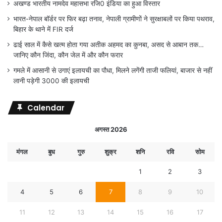
अखण्ड भारतीय नामदेव महासभा रजि0 इंडिया का हुआ विस्तार
भारत-नेपाल बॉर्डर पर फिर बढ़ा तनाव, नेपाली ग्रामीणों ने सुरक्षाबलों पर किया पथराव,
बिहार के थाने में FIR दर्ज
ढाई साल में कैसे खत्म होता गया अतीक अहमद का कुनबा, असद से आबान तक…
जानिए कौन जिंदा, कौन जेल में और कौन फरार
गमले में आसानी से उगाएं इलायची का पौधा, मिलने लगेंगी ताजी फलियां, बाजार से नहीं
लानी पड़ेगी 3000 की इलायची
Calendar
अगस्त 2026
मंगल
बुध
गुरु
शुक्र
शनि
रवि
सोम
1
2
3
4
5
6
7
8
9
10
11
12
13
14
15
16
17