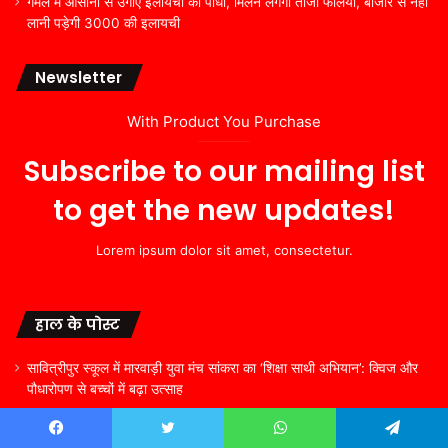
गमले में आसानी से उगाएं इलायची का पौधा, मिलने लगेंगी ताजी फलियां, बाजार से नहीं
लानी पड़ेगी 3000 की इलायची
Newsletter
With Product You Purchase
Subscribe to our mailing list
to get the new updates!
Lorem ipsum dolor sit amet, consectetur.
हाल के पोस्ट
सावित्रीपुर स्कूल में मारवाड़ी युवा मंच सांकरा का ‘शिक्षा साथी अभियान’: क्विज और
पौधारोपण से बच्चों में बढ़ा उत्साह
अखण्ड भारतीय नामदेव महासभा रजि0 इंडिया का हुआ विस्तार
Facebook
Twitter
WhatsApp
Telegram