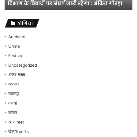
विभाग के विवादों पर संघर्ष जारी रहेगा : अंकित गौरहा
के
विवादों
पर
संघर्ष
श्रेणियां
जारी
रहेगा
Accident
:
Crime
अंकित
गौरहा
Festival
Uncategorized
अजब गजब
अपराध
उदयपुर
कवर्धा
कांकेर
खास खबर
खेल/Sports