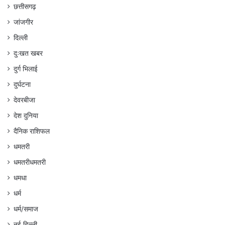
छत्तीसगढ़
जांजगीर
दिल्ली
दुःखत खबर
दुर्ग भिलाई
दुर्घटना
देवरबीजा
देश दुनिया
दैनिक राशिफल
धमतरी
धमतरीधमतरी
धमधा
धर्म
धर्म/समाज
नई दिल्ली