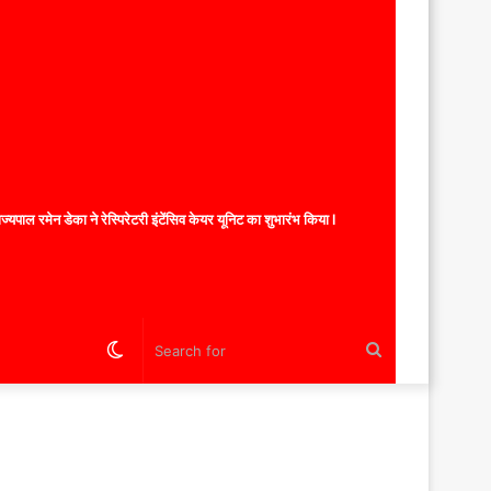
यपाल रमेन डेका ने रेस्पिरेटरी इंटेंसिव केयर यूनिट का शुभारंभ किया l
Switch
Search
skin
for