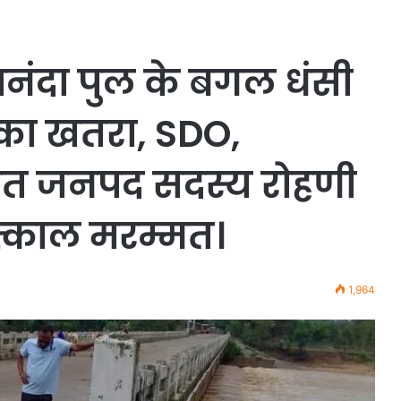
नंदा पुल के बगल धंसी
े का खतरा, SDO,
त जनपद सदस्य रोहणी
तत्काल मरम्मत।
1,964