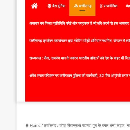
होम
देश दुनिया
छत्तीसगढ़
राजनीतिक
अखबार का जिला प्रतिनिधि कोई और पत्रकार है जो लंबे अरसे से इस अखबार ज
छत्तीसगढ़ ड्राईवर महासंगठन द्वारा स्टेरिंग छोड़ों अभियान स्थगित, संगठन में
राज्यपाल : सेवा, समर्पण भाव के कारण भारतीय डॉक्टरों को देश के बाहर भी मिलता
अवैध शराब परिवहन पर कबीरधाम पुलिस की कार्यवाही, 32 पौवा अंग्रेजी शराब 
Home
/
छत्तीसगढ़
/
कोटा विधानसभा पहानंदा पुल के बगल धंसी सड़क, नद