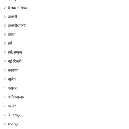
दैनिक राशिफल
धमतरी
धमतरीधमतरी
धमधा
धर्म
धर्म/समाज
नई दिल्ली
नवकेशा
नालेज
बनारस
बलौदाबाजार
बस्तर
बिलासपुर
बीजापुर