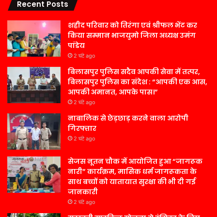
Recent Posts
शहीद परिवार को तिरंगा एवं श्रीफल भेंट कर
किया सम्मान भाजयुमो जिला अध्यक्ष उमंग
पांडेय
2 घंटे ago
बिलासपुर पुलिस सदैव आपकी सेवा में तत्पर,
बिलासपुर पुलिस का संदेश : “आपकी एक आस,
आपकी अमानत, आपके पास।”
2 घंटे ago
नाबालिक से छेड़छाड़ करने वाला आरोपी
गिरफ्तार
2 घंटे ago
सेजस नूतन चौक में आयोजित हुआ “जागरूक
नारी” कार्यक्रम, मासिक धर्म जागरूकता के
साथ बच्चों को यातायात सुरक्षा की भी दी गई
जानकारी
2 घंटे ago