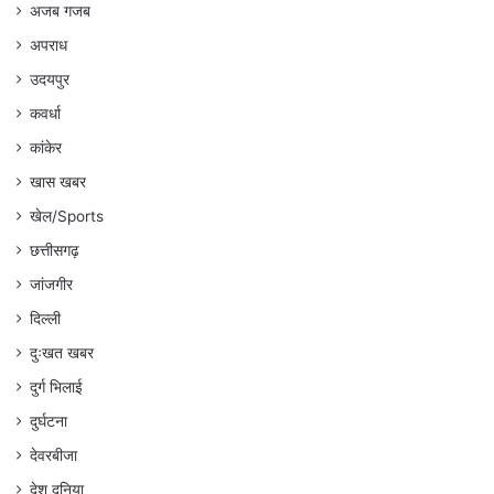
अजब गजब
अपराध
उदयपुर
कवर्धा
कांकेर
खास खबर
खेल/Sports
छत्तीसगढ़
जांजगीर
दिल्ली
दुःखत खबर
दुर्ग भिलाई
दुर्घटना
देवरबीजा
देश दुनिया