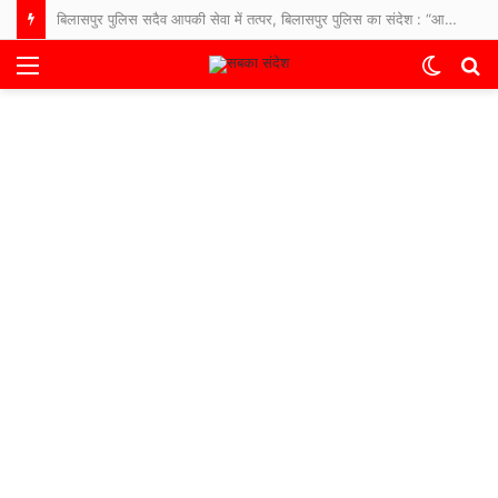
बिलासपुर पुलिस सदैव आपकी सेवा में तत्पर, बिलासपुर पुलिस का संदेश : “आपकी एक आस, आपकी अमानत, आपके पास।”
Menu
Switch
S
skin
fo