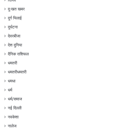
दिल्ली
दुःखत खबर
दुर्ग भिलाई
दुर्घटना
देवरबीजा
देश दुनिया
दैनिक राशिफल
धमतरी
धमतरीधमतरी
धमधा
धर्म
धर्म/समाज
नई दिल्ली
नवकेशा
नालेज