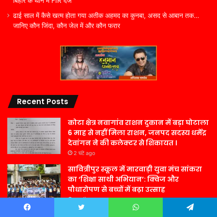
बिहार के थाने में FIR दर्ज
ढाई साल में कैसे खत्म होता गया अतीक अहमद का कुनबा, असद से आबान तक…
जानिए कौन जिंदा, कौन जेल में और कौन फरार
Recent Posts
कोटा क्षेत्र नवागांव राशन दुकान में बड़ा घोटाला
6 माह से नहीं मिला राशन, जनपद सदस्य धर्मेंद्र
देवांगन ने की कलेक्टर से शिकायत ।
2 घंटे ago
सावित्रीपुर स्कूल में मारवाड़ी युवा मंच सांकरा
का ‘शिक्षा साथी अभियान’: क्विज और
पौधारोपण से बच्चों में बढ़ा उत्साह
13 घंटे ago
अखण्ड भारतीय नामदेव महासभा रजि0 इंडिया
Facebook
Twitter
WhatsApp
Telegram