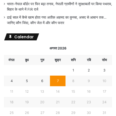
भारत-नेपाल बॉर्डर पर फिर बढ़ा तनाव, नेपाली ग्रामीणों ने सुरक्षाबलों पर किया पथराव,
बिहार के थाने में FIR दर्ज
ढाई साल में कैसे खत्म होता गया अतीक अहमद का कुनबा, असद से आबान तक…
जानिए कौन जिंदा, कौन जेल में और कौन फरार
Calendar
अगस्त 2026
मंगल
बुध
गुरु
शुक्र
शनि
रवि
सोम
1
2
3
4
5
6
7
8
9
10
11
12
13
14
15
16
17
18
19
20
21
22
23
24
25
26
27
28
29
30
31