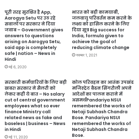
पूरी तरह सुरक्षित है App,
भारत को बड़ी कामयाबी,
Aarogya Setu पर उठ रहे
जलवायु परिवर्तन कम करने के
सवालों पर सरकार ने दिया
लक्ष्य को हासिल करने के लिए
जवाब – Government gives
दिया सूत्र Big success for
answers to questions
India, formula given to
arising on Aarogya Setu,
achieve the goal of
said app is completely
reducing climate change
safe | nation – News in
नवम्बर 1, 2021
Hindi
मई 6, 2020
सरकारी कर्मचारियों के लिए बड़ी
कोल परिवहन का आतंक उपखंड
खबर! सरकार ने सैलरी को
मजिस्ट्रेट बैढन सिंगरौली अपने
लेकर कही ये बात – No salary
आदेशों का पालन कराने में
cut of central government
असमर्थPandariya NSUI
employees what so ever
remembered the works of
finance Ministry call
Netaji Subhash Chandra
related news as fake and
Bose. Pandariya NSUI
baseless | business – News
remembered the works of
in Hindi
Netaji Subhash Chandra
Bose.
मई 11, 2020