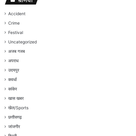
श्रेणियां
जारी
रहेगा
Accident
:
Crime
अंकित
गौरहा
Festival
Uncategorized
अजब गजब
अपराध
उदयपुर
कवर्धा
कांकेर
खास खबर
खेल/Sports
छत्तीसगढ़
जांजगीर