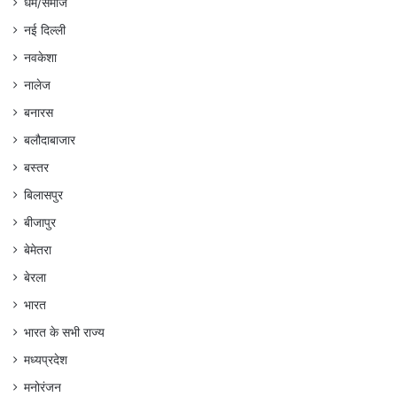
धर्म/समाज
नई दिल्ली
नवकेशा
नालेज
बनारस
बलौदाबाजार
बस्तर
बिलासपुर
बीजापुर
बेमेतरा
बेरला
भारत
भारत के सभी राज्य
मध्यप्रदेश
मनोरंजन