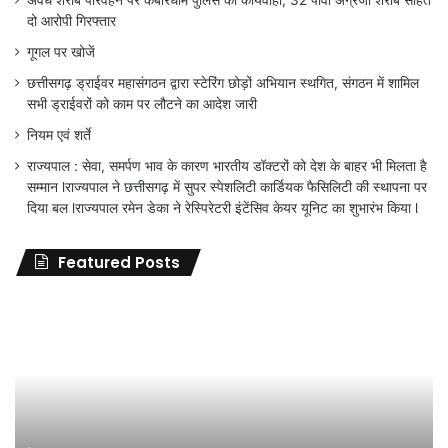
अवैध शराब परिवहन पर कबीरधाम पुलिस की कार्यवाही, 32 पौवा अंग्रेजी शराब सहित
दो आरोपी गिरफ्तार
गूगल पर खोजें
छत्तीसगढ़ ड्राईवर महासंगठन द्वारा स्टेरिंग छोड़ों अभियान स्थगित, संगठन में शामिल
सभी ड्राईवरों को काम पर लौटने का आदेश जारी
नियम एवं शर्ते
राज्यपाल : सेवा, समर्पण भाव के कारण भारतीय डॉक्टरों को देश के बाहर भी मिलता है
सम्मान lराज्यपाल ने छत्तीसगढ़ में सुपर स्पेशलिटी कार्डियक फैसिलिटी की स्थापना पर
दिया बल lराज्यपाल रमेन डेका ने रेस्पिरेटरी इंटेंसिव केयर यूनिट का शुभारंभ किया l
Featured Posts
जिला
शिक्षा
अधिकारी
का
तबादला
हुआ,
लेकिन