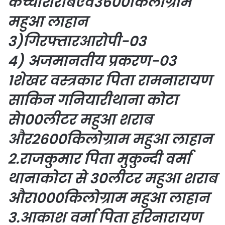
कच्चीशराबएवं3600किलोग्राम
महुआ लाहान
3)गिरफ्तारआरोपी-03
4) अजमानतीय प्रकरण-03
1शेखर वस्त्रकार पिता रामनारायण
साकिन गनियारीथाना कोटा
से100लीटर महुआ शराब
और2600किलोग्राम महुआ लाहान
2.राजकुमार पिता मुकुन्दी वर्मा
थानाकोटा से 30लीटर महुआ शराब
और1000किलोग्राम महुआ लाहान
3.आकाश वर्मा पिता हरिनारायण