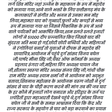
लगे शिव मंदिर जहां उज्जैन के महाकाल के रूप में महादेव
को सजाया गया,आने वाले भक्तों के लिए छत्तीसगढ़ मंच के
कलाकारों ने संगीत और भजन से उनका मन मोह
लिया,महामरा घाट को गुब्बारों,फूलों और कपड़ों से भव्य
रूप में सजाया गया था जिसने पिकनिक के रूप में आने
वाले पर्यटकों को आकर्षित किया,शाम ढलते ढलते हजारों
लोगों ने 51000 दीप प्रज्ज्वलित किए जिससे घाट की
सुंदरता अति भव्य हो गई,छोटी छोटी बच्चियों और महिलाओं
ने रंगोलियां बनाई तो युवाओं ने दीपक से महादेव की
छायाचित्र,आयोजन में पहुंचे दुर्ग सांसद विजय बघेल
जी,पार्षद मीना सिंह जी,चैंबर ऑफ कॉमर्स के अध्यक्ष
प्रहलाद रूंगटा जी,महिला विंग अध्यक्षा पायल जैन
जी,शीतला स्वरूपा मंदिर अध्यक्ष संजय सिंह जी,गांधी चौक
राम मंदिर अध्यक्ष श्याम शर्मा जी ने आयोजन को अद्भुत
बताया,शिवनाथ महोत्सव के आयोजक वरुण जोशी ने दुर्ग
सांसद से घाट के चौड़ी करण करने की मांग तब की जब घाट
के हर कौने में हजारों लोग बनारस और हरिद्वार के तर्ज पर
11पंडितों द्वारा महाआरती देखने पहुंचे थे,दुर्ग सांसद विजय
बघेल जी ने सभी के समक्ष आश्वासन दिया कि केंद्र और
राज्य सरकार के सहयोग से घाट को बड़ा करवाने का प्रयास