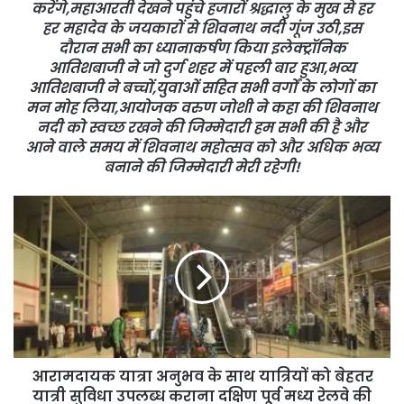
करेंगे,महाआरती देखने पहुंचे हजारों श्रद्धालु के मुख से हर
हर महादेव के जयकारों से शिवनाथ नदी गूंज उठी,इस
दौरान सभी का ध्यानाकर्षण किया इलेक्ट्रॉनिक
आतिशबाजी ने जो दुर्ग शहर में पहली बार हुआ,भव्य
आतिशबाजी ने बच्चों,युवाओं सहित सभी वर्गों के लोगों का
मन मोह लिया,आयोजक वरुण जोशी ने कहा की शिवनाथ
नदी को स्वच्छ रखने की जिम्मेदारी हम सभी की है और
आने वाले समय में शिवनाथ महोत्सव को और अधिक भव्य
बनाने की जिम्मेदारी मेरी रहेगी!
आरामदायक यात्रा अनुभव के साथ यात्रियों को बेहतर
यात्री सुविधा उपलब्ध कराना दक्षिण पूर्व मध्य रेलवे की