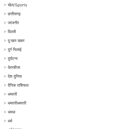
खेल/Sports
छत्तीसगढ़
जांजगीर
दिल्ली
दुःखत खबर
दुर्ग भिलाई
दुर्घटना
देवरबीजा
देश दुनिया
दैनिक राशिफल
धमतरी
धमतरीधमतरी
धमधा
धर्म