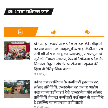
अपना राशिफल जाने
डोंगरगढ़–कटघोरा नई रेल लाइन की स्वीकृति
पर जनआभार का अभूतपूर्व उत्साह, केंद्रीय राज्य
मंत्री श्री तोखन साहू का उसलापुर, तखतपुर एवं
मुंगेली में भव्य स्वागत, रेल परियोजना प्रदेश के
विकास, बेहतर संपर्क एवं रोजगार सृजन की
दिशा में ऐतिहासिक कदम
7 घंटे ago
कोटा नगरपालिका के कर्मचारी हड़ताल पर,
सांसद प्रतिनिधि, एल्डरमैन पर लगाए आरोप
कहा काम नहीं करने देते, एल्डरमैन और सांसद
प्रतिनिधि ने कहा कर्मचारी कई साल से यहां टिके
है इसलिए काम करना नहीं चाहते ।
10 घंटे ago