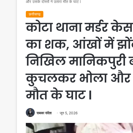
और उसके दोस्तों ने उतारा मौत के घाट l
छत्तीसगढ़
कोटा थाना मर्डर केस
का शक, आंखों में झो
निखिल मानिकपुरी ब
कुचलकर भोला और उसक
मौत के घाट l
सबका संदेश
जून 5, 2026