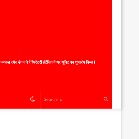
यपाल रमेन डेका ने रेस्पिरेटरी इंटेंसिव केयर यूनिट का शुभारंभ किया l
Switch
Search
skin
for