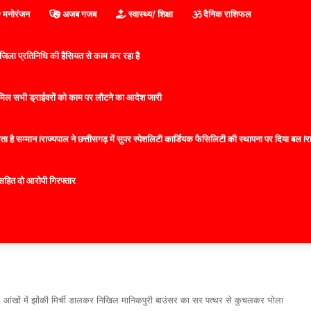
मनोरंजन
अजब गजब
स्वास्थ्य/ शिक्षा
दैनिक राशिफल
िला प्रतिनिधि की हैसियत से काम कर रहा है
 शामिल सभी ड्राईवरों को काम पर लौटने का आदेश जारी
 है सम्मान lराज्यपाल ने छत्तीसगढ़ में सुपर स्पेशलिटी कार्डियक फैसिलिटी की स्थापना पर दिया बल lराज्
सहित दो आरोपी गिरफ्तार
क, आंखों में झोंकी मिर्ची डालकर निखिल मानिकपुरी बाउंसर का सर पत्थर से कुचलकर भोला