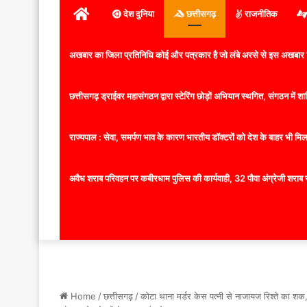
होम
देश दुनिया
छत्तीसगढ़
राजनीतिक
अखबार का जिला प्रतिनिधि कोई और पत्रकार है जो लंबे अरसे से इस अखबार ज
छत्तीसगढ़ ड्राईवर महासंगठन द्वारा स्टेरिंग छोड़ों अभियान स्थगित, संगठन में
राज्यपाल : सेवा, समर्पण भाव के कारण भारतीय डॉक्टरों को देश के बाहर भी मिलता
अवैध शराब परिवहन पर कबीरधाम पुलिस की कार्यवाही, 32 पौवा अंग्रेजी शराब 
Home
/
छत्तीसगढ़
/
कोटा थाना मर्डर केस पत्नी से नाजायज रिश्ते का श