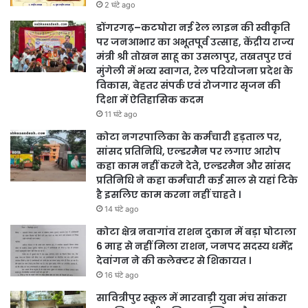
2 घंटे ago
डोंगरगढ़–कटघोरा नई रेल लाइन की स्वीकृति
पर जनआभार का अभूतपूर्व उत्साह, केंद्रीय राज्य
मंत्री श्री तोखन साहू का उसलापुर, तखतपुर एवं
मुंगेली में भव्य स्वागत, रेल परियोजना प्रदेश के
विकास, बेहतर संपर्क एवं रोजगार सृजन की
दिशा में ऐतिहासिक कदम
11 घंटे ago
कोटा नगरपालिका के कर्मचारी हड़ताल पर,
सांसद प्रतिनिधि, एल्डरमैन पर लगाए आरोप
कहा काम नहीं करने देते, एल्डरमैन और सांसद
प्रतिनिधि ने कहा कर्मचारी कई साल से यहां टिके
है इसलिए काम करना नहीं चाहते ।
14 घंटे ago
कोटा क्षेत्र नवागांव राशन दुकान में बड़ा घोटाला
6 माह से नहीं मिला राशन, जनपद सदस्य धर्मेंद्र
देवांगन ने की कलेक्टर से शिकायत ।
16 घंटे ago
सावित्रीपुर स्कूल में मारवाड़ी युवा मंच सांकरा