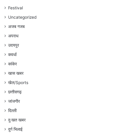
अंकित
गौरहा
Festival
Uncategorized
अजब गजब
अपराध
उदयपुर
कवर्धा
कांकेर
खास खबर
खेल/Sports
छत्तीसगढ़
जांजगीर
दिल्ली
दुःखत खबर
दुर्ग भिलाई