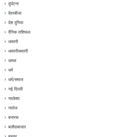
दुर्घटना
देवरबीजा
देश दुनिया
दैनिक राशिफल
धमतरी
धमतरीधमतरी
धमधा
धर्म
धर्म/समाज
नई दिल्ली
नवकेशा
नालेज
बनारस
बलौदाबाजार
बस्तर