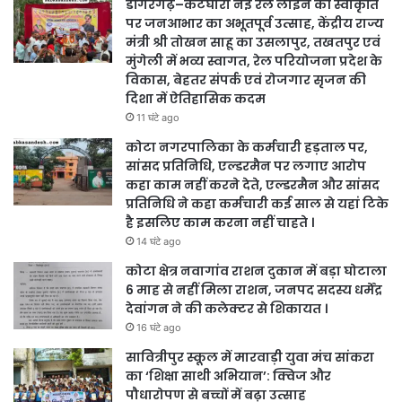
डोंगरगढ़–कटघोरा नई रेल लाइन की स्वीकृति
पर जनआभार का अभूतपूर्व उत्साह, केंद्रीय राज्य
मंत्री श्री तोखन साहू का उसलापुर, तखतपुर एवं
मुंगेली में भव्य स्वागत, रेल परियोजना प्रदेश के
विकास, बेहतर संपर्क एवं रोजगार सृजन की
दिशा में ऐतिहासिक कदम
11 घंटे ago
कोटा नगरपालिका के कर्मचारी हड़ताल पर,
सांसद प्रतिनिधि, एल्डरमैन पर लगाए आरोप
कहा काम नहीं करने देते, एल्डरमैन और सांसद
प्रतिनिधि ने कहा कर्मचारी कई साल से यहां टिके
है इसलिए काम करना नहीं चाहते ।
14 घंटे ago
कोटा क्षेत्र नवागांव राशन दुकान में बड़ा घोटाला
6 माह से नहीं मिला राशन, जनपद सदस्य धर्मेंद्र
देवांगन ने की कलेक्टर से शिकायत ।
16 घंटे ago
सावित्रीपुर स्कूल में मारवाड़ी युवा मंच सांकरा
का ‘शिक्षा साथी अभियान’: क्विज और
पौधारोपण से बच्चों में बढ़ा उत्साह