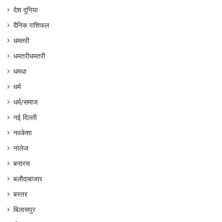
देश दुनिया
दैनिक राशिफल
धमतरी
धमतरीधमतरी
धमधा
धर्म
धर्म/समाज
नई दिल्ली
नवकेशा
नालेज
बनारस
बलौदाबाजार
बस्तर
बिलासपुर