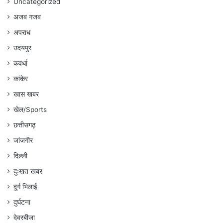
Uncategorized
अजब गजब
अपराध
उदयपुर
कवर्धा
कांकेर
खास खबर
खेल/Sports
छत्तीसगढ़
जांजगीर
दिल्ली
दुःखत खबर
दुर्ग भिलाई
दुर्घटना
देवरबीजा