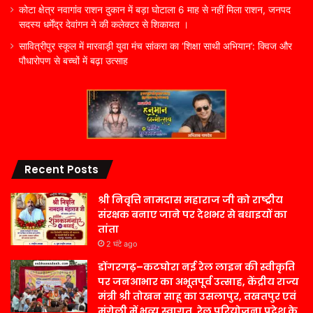
कोटा क्षेत्र नवागांव राशन दुकान में बड़ा घोटाला 6 माह से नहीं मिला राशन, जनपद
सदस्य धर्मेंद्र देवांगन ने की कलेक्टर से शिकायत ।
सावित्रीपुर स्कूल में मारवाड़ी युवा मंच सांकरा का ‘शिक्षा साथी अभियान’: क्विज और
पौधारोपण से बच्चों में बढ़ा उत्साह
Recent Posts
श्री निवृत्ति नामदास महाराज जी को राष्ट्रीय
संरक्षक बनाए जाने पर देशभर से बधाइयों का
तांता
2 घंटे ago
डोंगरगढ़–कटघोरा नई रेल लाइन की स्वीकृति
पर जनआभार का अभूतपूर्व उत्साह, केंद्रीय राज्य
मंत्री श्री तोखन साहू का उसलापुर, तखतपुर एवं
मुंगेली में भव्य स्वागत, रेल परियोजना प्रदेश के