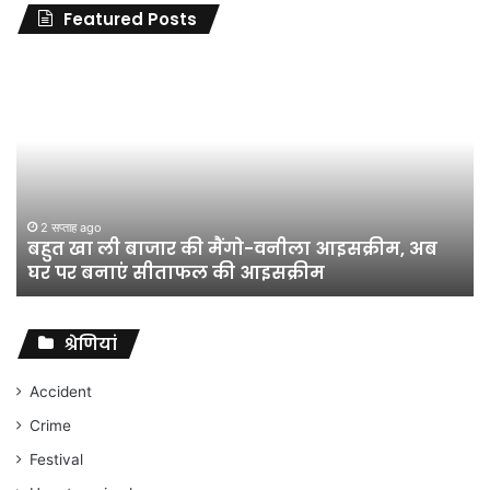
Featured Posts
जिला
शिक्षा
अधिकारी
का
तबादला
हुआ,
लेकिन
शिक्षा
जून 11, 2026
जिला शिक्षा अधिकारी का तबादला हुआ, लेकिन शिक्षा
विभाग
विभाग के विवादों पर संघर्ष जारी रहेगा : अंकित गौरहा
के
विवादों
पर
संघर्ष
श्रेणियां
जारी
रहेगा
Accident
:
Crime
अंकित
गौरहा
Festival