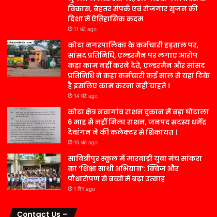
विकास, बेहतर संपर्क एवं रोजगार सृजन की
दिशा में ऐतिहासिक कदम
11 घंटे ago
कोटा नगरपालिका के कर्मचारी हड़ताल पर,
सांसद प्रतिनिधि, एल्डरमैन पर लगाए आरोप
कहा काम नहीं करने देते, एल्डरमैन और सांसद
प्रतिनिधि ने कहा कर्मचारी कई साल से यहां टिके
है इसलिए काम करना नहीं चाहते ।
14 घंटे ago
कोटा क्षेत्र नवागांव राशन दुकान में बड़ा घोटाला
6 माह से नहीं मिला राशन, जनपद सदस्य धर्मेंद्र
देवांगन ने की कलेक्टर से शिकायत ।
16 घंटे ago
सावित्रीपुर स्कूल में मारवाड़ी युवा मंच सांकरा
का ‘शिक्षा साथी अभियान’: क्विज और
पौधारोपण से बच्चों में बढ़ा उत्साह
1 दिन ago
Contact Us –