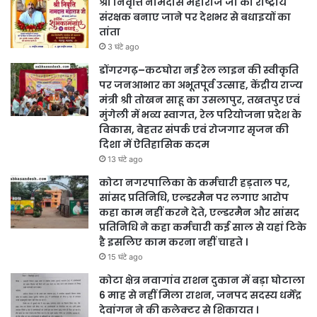
श्री निवृत्ति नामदास महाराज जी को राष्ट्रीय
संरक्षक बनाए जाने पर देशभर से बधाइयों का
तांता
3 घंटे ago
डोंगरगढ़–कटघोरा नई रेल लाइन की स्वीकृति
पर जनआभार का अभूतपूर्व उत्साह, केंद्रीय राज्य
मंत्री श्री तोखन साहू का उसलापुर, तखतपुर एवं
मुंगेली में भव्य स्वागत, रेल परियोजना प्रदेश के
विकास, बेहतर संपर्क एवं रोजगार सृजन की
दिशा में ऐतिहासिक कदम
13 घंटे ago
कोटा नगरपालिका के कर्मचारी हड़ताल पर,
सांसद प्रतिनिधि, एल्डरमैन पर लगाए आरोप
कहा काम नहीं करने देते, एल्डरमैन और सांसद
प्रतिनिधि ने कहा कर्मचारी कई साल से यहां टिके
है इसलिए काम करना नहीं चाहते ।
15 घंटे ago
कोटा क्षेत्र नवागांव राशन दुकान में बड़ा घोटाला
6 माह से नहीं मिला राशन, जनपद सदस्य धर्मेंद्र
देवांगन ने की कलेक्टर से शिकायत ।