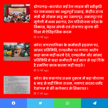
डोंगरगढ़–कटघोरा नई रेल लाइन की स्वीकृति
पर जनआभार का अभूतपूर्व उत्साह, केंद्रीय राज्य
मंत्री श्री तोखन साहू का उसलापुर, तखतपुर एवं
मुंगेली में भव्य स्वागत, रेल परियोजना प्रदेश के
विकास, बेहतर संपर्क एवं रोजगार सृजन की
दिशा में ऐतिहासिक कदम
13 घंटे ago
कोटा नगरपालिका के कर्मचारी हड़ताल पर,
सांसद प्रतिनिधि, एल्डरमैन पर लगाए आरोप
कहा काम नहीं करने देते, एल्डरमैन और सांसद
प्रतिनिधि ने कहा कर्मचारी कई साल से यहां टिके
है इसलिए काम करना नहीं चाहते ।
15 घंटे ago
कोटा क्षेत्र नवागांव राशन दुकान में बड़ा घोटाला
6 माह से नहीं मिला राशन, जनपद सदस्य धर्मेंद्र
देवांगन ने की कलेक्टर से शिकायत ।
17 घंटे ago
सावित्रीपुर स्कूल में मारवाड़ी युवा मंच सांकरा
का ‘शिक्षा साथी अभियान’: क्विज और
Facebook
Twitter
WhatsApp
Telegram