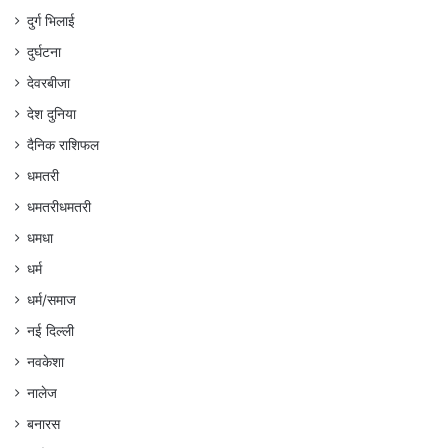
दुर्ग भिलाई
दुर्घटना
देवरबीजा
देश दुनिया
दैनिक राशिफल
धमतरी
धमतरीधमतरी
धमधा
धर्म
धर्म/समाज
नई दिल्ली
नवकेशा
नालेज
बनारस