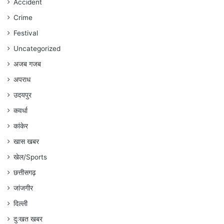
रहेगा
Accident
:
Crime
अंकित
गौरहा
Festival
Uncategorized
अजब गजब
अपराध
उदयपुर
कवर्धा
कांकेर
खास खबर
खेल/Sports
छत्तीसगढ़
जांजगीर
दिल्ली
दुःखत खबर