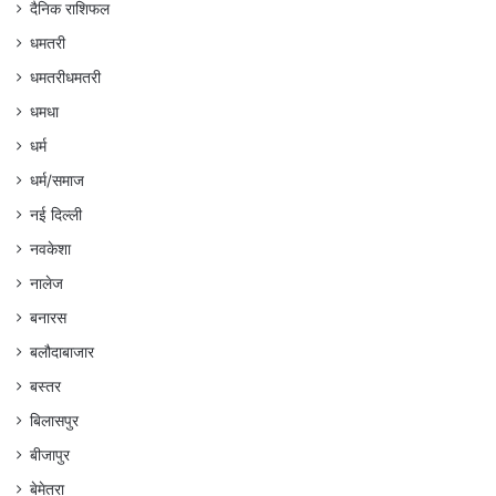
दैनिक राशिफल
धमतरी
धमतरीधमतरी
धमधा
धर्म
धर्म/समाज
नई दिल्ली
नवकेशा
नालेज
बनारस
बलौदाबाजार
बस्तर
बिलासपुर
बीजापुर
बेमेतरा