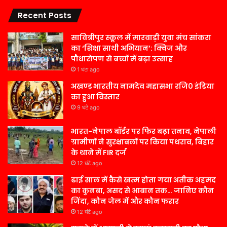
Recent Posts
सावित्रीपुर स्कूल में मारवाड़ी युवा मंच सांकरा
का ‘शिक्षा साथी अभियान’: क्विज और
पौधारोपण से बच्चों में बढ़ा उत्साह
1 घंटा ago
अखण्ड भारतीय नामदेव महासभा रजि0 इंडिया
का हुआ विस्तार
9 घंटे ago
भारत-नेपाल बॉर्डर पर फिर बढ़ा तनाव, नेपाली
ग्रामीणों ने सुरक्षाबलों पर किया पथराव, बिहार
के थाने में FIR दर्ज
12 घंटे ago
ढाई साल में कैसे खत्म होता गया अतीक अहमद
का कुनबा, असद से आबान तक… जानिए कौन
जिंदा, कौन जेल में और कौन फरार
12 घंटे ago