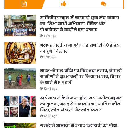
सावित्रीपुर स्कूल में मारवाड़ी युवा मंच सांकरा
का ‘शिक्षा साथी अभियान’: क्विज और
पौधारोपण से बच्चों में बढ़ा उत्साह
1 घंटा ago
अखण्ड भारतीय नामदेव महासभा रजि0 इंडिया
का हुआ विस्तार
9 घंटे ago
भारत-नेपाल बॉर्डर पर फिर बढ़ा तनाव, नेपाली
ग्रामीणों ने सुरक्षाबलों पर किया पथराव, बिहार
के थाने में FIR दर्ज
12 घंटे ago
ढाई साल में कैसे खत्म होता गया अतीक अहमद
का कुनबा, असद से आबान तक… जानिए कौन
जिंदा, कौन जेल में और कौन फरार
12 घंटे ago
गमले में आसानी से उगाएं इलायची का पौधा,