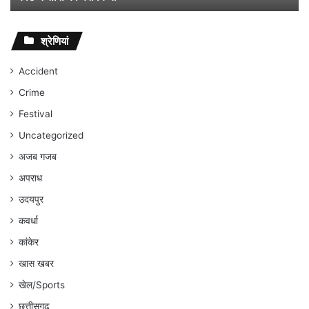
जा
का
सकती;
सं
सुप्रीम
स्त
श्रेणियां
कोर्ट
क्ष
ने
संव
Accident
सास
प्र
Crime
को
संप
बरी
l
Festival
किया
Uncategorized
अजब गजब
अपराध
उदयपुर
कवर्धा
कांकेर
खास खबर
खेल/Sports
छत्तीसगढ़