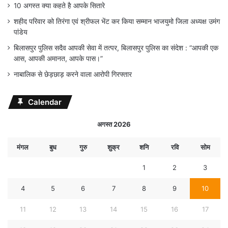
10 अगस्त क्या कहते है आपके सितारे
शहीद परिवार को तिरंगा एवं श्रीफल भेंट कर किया सम्मान भाजयुमो जिला अध्यक्ष उमंग
पांडेय
बिलासपुर पुलिस सदैव आपकी सेवा में तत्पर, बिलासपुर पुलिस का संदेश : “आपकी एक
आस, आपकी अमानत, आपके पास।”
नाबालिक से छेड़छाड़ करने वाला आरोपी गिरफ्तार
Calendar
अगस्त 2026
मंगल
बुध
गुरु
शुक्र
शनि
रवि
सोम
1
2
3
4
5
6
7
8
9
10
11
12
13
14
15
16
17