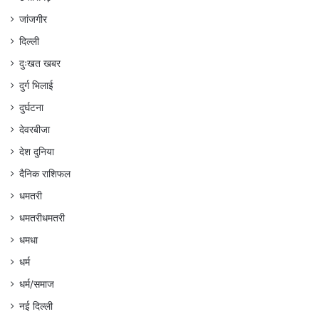
जांजगीर
दिल्ली
दुःखत खबर
दुर्ग भिलाई
दुर्घटना
देवरबीजा
देश दुनिया
दैनिक राशिफल
धमतरी
धमतरीधमतरी
धमधा
धर्म
धर्म/समाज
नई दिल्ली