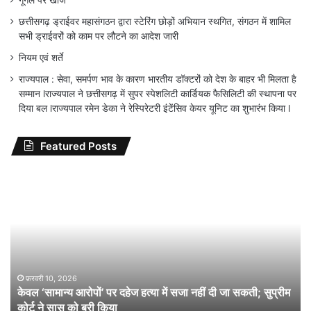
गूगल पर खोजें
छत्तीसगढ़ ड्राईवर महासंगठन द्वारा स्टेरिंग छोड़ों अभियान स्थगित, संगठन में शामिल
सभी ड्राईवरों को काम पर लौटने का आदेश जारी
नियम एवं शर्ते
राज्यपाल : सेवा, समर्पण भाव के कारण भारतीय डॉक्टरों को देश के बाहर भी मिलता है
सम्मान lराज्यपाल ने छत्तीसगढ़ में सुपर स्पेशलिटी कार्डियक फैसिलिटी की स्थापना पर
दिया बल lराज्यपाल रमेन डेका ने रेस्पिरेटरी इंटेंसिव केयर यूनिट का शुभारंभ किया l
Featured Posts
केवल
वि
‘सामान्य
भा
आरोपों’
जी
पर
राम
दहेज
जी
हत्या
यो
में
:
सजा
जन
फ़रवरी 10, 2026
केवल ‘सामान्य आरोपों’ पर दहेज हत्या में सजा नहीं दी जा सकती; सुप्रीम
नहीं
पंच
कोर्ट ने सास को बरी किया
दी
प्र