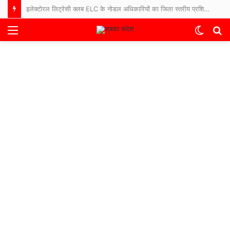
इलेक्टोरल लिट्रेसी क्लब ELC के नोडल अधिकारियों का जिला स्तरीय प्रशिक्षण सम्पन्न, युवा मतदाताओं को जोड़ने तथा मतदाता जागरूकता को बढ़ाने के दिए गए निर्देश ।
Menu
Switch
S
skin
fo