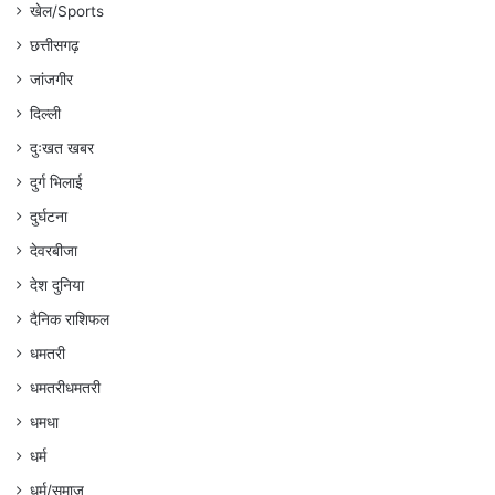
खेल/Sports
छत्तीसगढ़
जांजगीर
दिल्ली
दुःखत खबर
दुर्ग भिलाई
दुर्घटना
देवरबीजा
देश दुनिया
दैनिक राशिफल
धमतरी
धमतरीधमतरी
धमधा
धर्म
धर्म/समाज