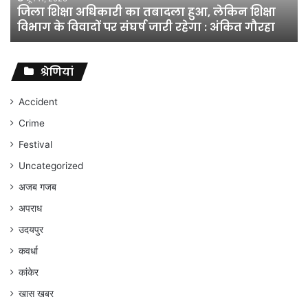
जिला शिक्षा अधिकारी का तबादला हुआ, लेकिन शिक्षा
विभाग
विभाग के विवादों पर संघर्ष जारी रहेगा : अंकित गौरहा
के
विवादों
पर
संघर्ष
श्रेणियां
जारी
रहेगा
Accident
:
Crime
अंकित
गौरहा
Festival
Uncategorized
अजब गजब
अपराध
उदयपुर
कवर्धा
कांकेर
खास खबर