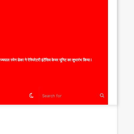
यपाल रमेन डेका ने रेस्पिरेटरी इंटेंसिव केयर यूनिट का शुभारंभ किया l
Switch
Search
skin
for