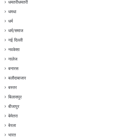
धमतरीधमतरी
धमधा
धर्म
धर्म/समाज
नई दिल्ली
नवकेशा
नालेज
बनारस
बलौदाबाजार
बस्तर
बिलासपुर
बीजापुर
बेमेतरा
बेरला
भारत