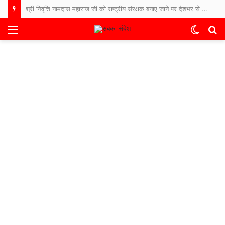
श्री निवृत्ति नामदास महाराज जी को राष्ट्रीय संरक्षक बनाए जाने पर देशभर से बधाइयों का तांता
Menu
Switch
S
skin
fo