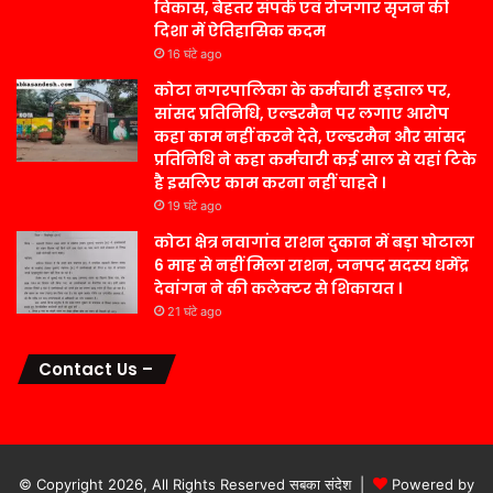
विकास, बेहतर संपर्क एवं रोजगार सृजन की
दिशा में ऐतिहासिक कदम
16 घंटे ago
कोटा नगरपालिका के कर्मचारी हड़ताल पर,
सांसद प्रतिनिधि, एल्डरमैन पर लगाए आरोप
कहा काम नहीं करने देते, एल्डरमैन और सांसद
प्रतिनिधि ने कहा कर्मचारी कई साल से यहां टिके
है इसलिए काम करना नहीं चाहते ।
19 घंटे ago
कोटा क्षेत्र नवागांव राशन दुकान में बड़ा घोटाला
6 माह से नहीं मिला राशन, जनपद सदस्य धर्मेंद्र
देवांगन ने की कलेक्टर से शिकायत ।
21 घंटे ago
Contact Us –
© Copyright 2026, All Rights Reserved सबका संदेश |
Powered by