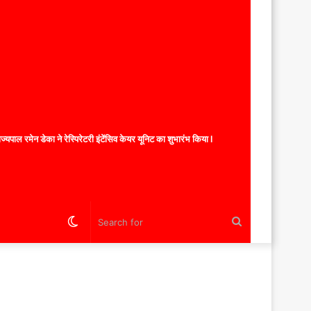
यपाल रमेन डेका ने रेस्पिरेटरी इंटेंसिव केयर यूनिट का शुभारंभ किया l
Switch
Search
skin
for