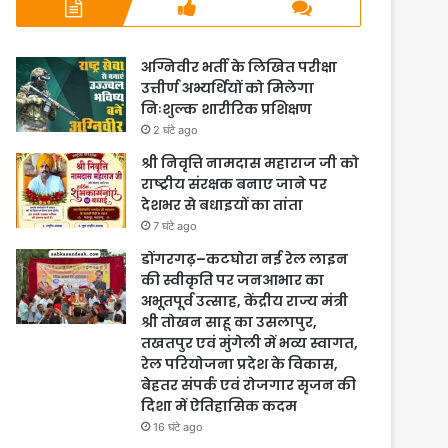
अग्निवीर भर्ती के लिखित परीक्षा
उत्तीर्ण अभ्यर्थियों को मिलेगा
निःशुल्क शारीरिक प्रशिक्षण
2 घंटे ago
श्री निवृत्ति नामदास महाराज जी को
राष्ट्रीय संरक्षक बनाए जाने पर
देशभर से बधाइयों का तांता
7 घंटे ago
डोंगरगढ़–कटघोरा नई रेल लाइन
की स्वीकृति पर जनआभार का
अभूतपूर्व उत्साह, केंद्रीय राज्य मंत्री
श्री तोखन साहू का उसलापुर,
तखतपुर एवं मुंगेली में भव्य स्वागत,
रेल परियोजना प्रदेश के विकास,
बेहतर संपर्क एवं रोजगार सृजन की
दिशा में ऐतिहासिक कदम
16 घंटे ago