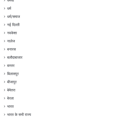
धमधा
धर्म
धर्म/समाज
नई दिल्ली
नवकेशा
नालेज
बनारस
बलौदाबाजार
बस्तर
बिलासपुर
बीजापुर
बेमेतरा
बेरला
भारत
भारत के सभी राज्य