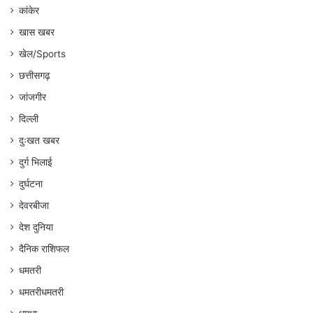
कांकेर
खास खबर
खेल/Sports
छत्तीसगढ़
जांजगीर
दिल्ली
दुःखत खबर
दुर्ग भिलाई
दुर्घटना
देवरबीजा
देश दुनिया
दैनिक राशिफल
धमतरी
धमतरीधमतरी