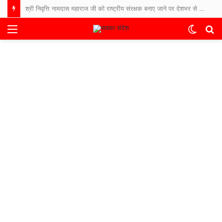
श्री निवृत्ति नामदास महाराज जी को राष्ट्रीय संरक्षक बनाए जाने पर देशभर से बधाइयों का तांता
Menu
Switch
S
skin
fo