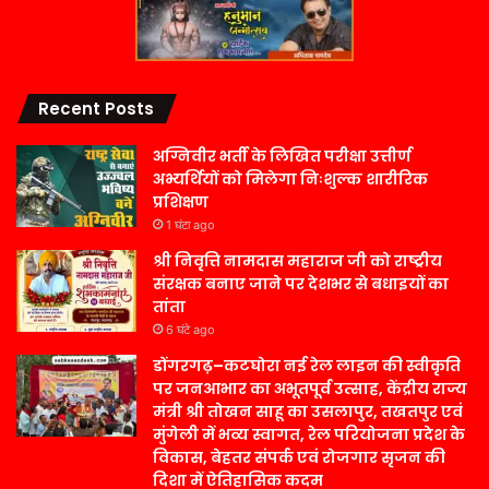
Recent Posts
अग्निवीर भर्ती के लिखित परीक्षा उत्तीर्ण
अभ्यर्थियों को मिलेगा निःशुल्क शारीरिक
प्रशिक्षण
1 घंटा ago
श्री निवृत्ति नामदास महाराज जी को राष्ट्रीय
संरक्षक बनाए जाने पर देशभर से बधाइयों का
तांता
6 घंटे ago
डोंगरगढ़–कटघोरा नई रेल लाइन की स्वीकृति
पर जनआभार का अभूतपूर्व उत्साह, केंद्रीय राज्य
मंत्री श्री तोखन साहू का उसलापुर, तखतपुर एवं
मुंगेली में भव्य स्वागत, रेल परियोजना प्रदेश के
विकास, बेहतर संपर्क एवं रोजगार सृजन की
दिशा में ऐतिहासिक कदम