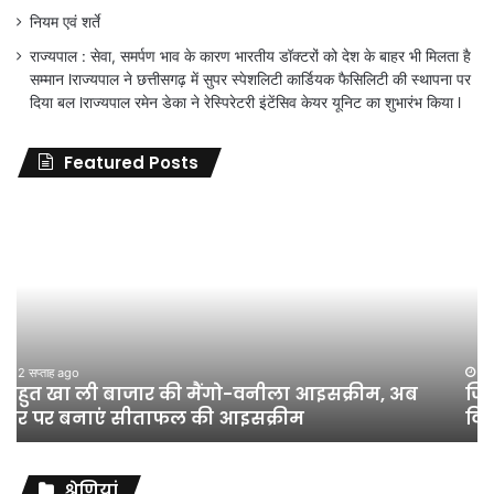
नियम एवं शर्ते
राज्यपाल : सेवा, समर्पण भाव के कारण भारतीय डॉक्टरों को देश के बाहर भी मिलता है
सम्मान lराज्यपाल ने छत्तीसगढ़ में सुपर स्पेशलिटी कार्डियक फैसिलिटी की स्थापना पर
दिया बल lराज्यपाल रमेन डेका ने रेस्पिरेटरी इंटेंसिव केयर यूनिट का शुभारंभ किया l
Featured Posts
जिला
शिक्षा
अधिकारी
का
तबादला
हुआ,
लेकिन
शिक्षा
जून 11, 2026
जिला शिक्षा अधिकारी का तबादला हुआ, लेकिन शिक्षा
विभाग
विभाग के विवादों पर संघर्ष जारी रहेगा : अंकित गौरहा
के
विवादों
पर
संघर्ष
श्रेणियां