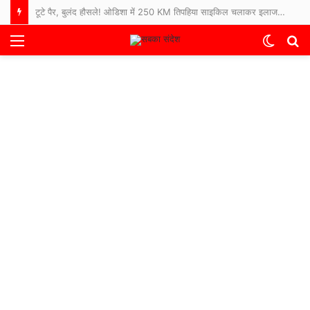
टूटे पैर, बुलंद हौसले! ओडिशा में 250 KM तिपहिया साइकिल चलाकर इलाज कराने अस्पताल पहुंचे 65 साल के बुजुर्ग
Menu
Switch
S
skin
fo