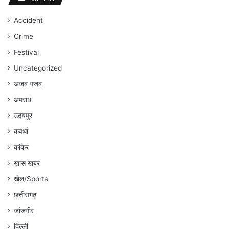
जारी
रहेगा
Accident
:
Crime
अंकित
गौरहा
Festival
Uncategorized
अजब गजब
अपराध
उदयपुर
कवर्धा
कांकेर
खास खबर
खेल/Sports
छत्तीसगढ़
जांजगीर
दिल्ली