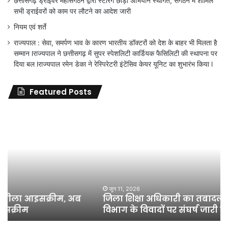
छत्तीसगढ़ ड्राईवर महासंगठन द्वारा स्टेरिंग छोड़ों अभियान स्थगित, संगठन में शामिल
सभी ड्राईवरों को काम पर लौटने का आदेश जारी
नियम एवं शर्ते
राज्यपाल : सेवा, समर्पण भाव के कारण भारतीय डॉक्टरों को देश के बाहर भी मिलता है
सम्मान lराज्यपाल ने छत्तीसगढ़ में सुपर स्पेशलिटी कार्डियक फैसिलिटी की स्थापना पर
दिया बल lराज्यपाल रमेन डेका ने रेस्पिरेटरी इंटेंसिव केयर यूनिट का शुभारंभ किया l
Featured Posts
जिला
शिक्षा
अधिकारी
का
तबादला
हुआ,
लेकिन
शिक्षा
जून 11, 2026
जिला शिक्षा अधिकारी का तबादला हुआ, लेकिन शिक्षा
विभाग
विभाग के विवादों पर संघर्ष जारी रहेगा : अंकित गौरहा
के
विवादों