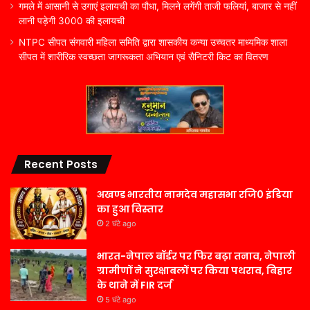
गमले में आसानी से उगाएं इलायची का पौधा, मिलने लगेंगी ताजी फलियां, बाजार से नहीं
लानी पड़ेगी 3000 की इलायची
NTPC सीपत संगवारी महिला समिति द्वारा शासकीय कन्या उच्चतर माध्यमिक शाला
सीपत में शारीरिक स्वच्छता जागरूकता अभियान एवं सैनिटरी किट का वितरण
Recent Posts
अखण्ड भारतीय नामदेव महासभा रजि0 इंडिया
का हुआ विस्तार
2 घंटे ago
भारत-नेपाल बॉर्डर पर फिर बढ़ा तनाव, नेपाली
ग्रामीणों ने सुरक्षाबलों पर किया पथराव, बिहार
के थाने में FIR दर्ज
5 घंटे ago