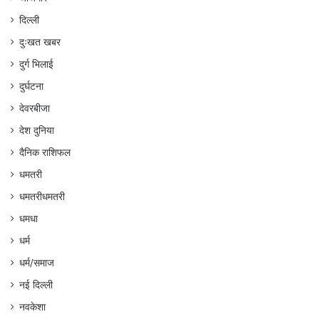
दिल्ली
दुःखत खबर
दुर्ग भिलाई
दुर्घटना
देवरबीजा
देश दुनिया
दैनिक राशिफल
धमतरी
धमतरीधमतरी
धमधा
धर्म
धर्म/समाज
नई दिल्ली
नवकेशा