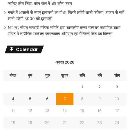
जानिए कौन जिंदा, कौन जेल में और कौन फरार
गमले में आसानी से उगाएं इलायची का पौधा, मिलने लगेंगी ताजी फलियां, बाजार से नहीं
लानी पड़ेगी 3000 की इलायची
NTPC सीपत संगवारी महिला समिति द्वारा शासकीय कन्या उच्चतर माध्यमिक शाला
सीपत में शारीरिक स्वच्छता जागरूकता अभियान एवं सैनिटरी किट का वितरण
Calendar
अगस्त 2026
मंगल
बुध
गुरु
शुक्र
शनि
रवि
सोम
1
2
3
4
5
6
7
8
9
10
11
12
13
14
15
16
17
18
19
20
21
22
23
24