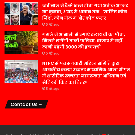
ढाई साल में कैसे खत्म होता गया अतीक अहमद
का कुनबा, असद से आबान तक… जानिए कौन
जिंदा, कौन जेल में और कौन फरार
5 घंटे ago
गमले में आसानी से उगाएं इलायची का पौधा,
मिलने लगेंगी ताजी फलियां, बाजार से नहीं
लानी पड़ेगी 3000 की इलायची
5 घंटे ago
NTPC सीपत संगवारी महिला समिति द्वारा
शासकीय कन्या उच्चतर माध्यमिक शाला सीपत
में शारीरिक स्वच्छता जागरूकता अभियान एवं
सैनिटरी किट का वितरण
5 घंटे ago
Contact Us –