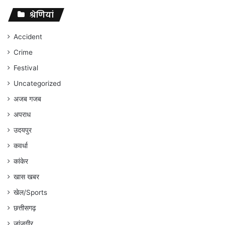
पर
संघर्ष
श्रेणियां
जारी
रहेगा
Accident
:
Crime
अंकित
गौरहा
Festival
Uncategorized
अजब गजब
अपराध
उदयपुर
कवर्धा
कांकेर
खास खबर
खेल/Sports
छत्तीसगढ़
जांजगीर