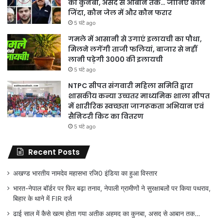
का कुनबा, असद से आबान तक… जानिए कौन
जिंदा, कौन जेल में और कौन फरार
5 घंटे ago
गमले में आसानी से उगाएं इलायची का पौधा,
मिलने लगेंगी ताजी फलियां, बाजार से नहीं
लानी पड़ेगी 3000 की इलायची
5 घंटे ago
NTPC सीपत संगवारी महिला समिति द्वारा
शासकीय कन्या उच्चतर माध्यमिक शाला सीपत
में शारीरिक स्वच्छता जागरूकता अभियान एवं
सैनिटरी किट का वितरण
5 घंटे ago
Recent Posts
अखण्ड भारतीय नामदेव महासभा रजि0 इंडिया का हुआ विस्तार
भारत-नेपाल बॉर्डर पर फिर बढ़ा तनाव, नेपाली ग्रामीणों ने सुरक्षाबलों पर किया पथराव,
बिहार के थाने में FIR दर्ज
ढाई साल में कैसे खत्म होता गया अतीक अहमद का कुनबा, असद से आबान तक…