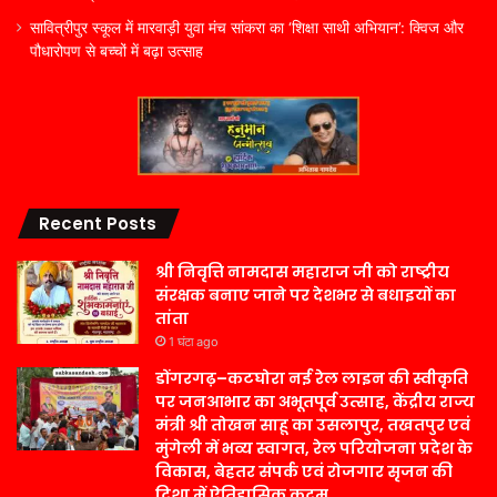
सावित्रीपुर स्कूल में मारवाड़ी युवा मंच सांकरा का ‘शिक्षा साथी अभियान’: क्विज और
पौधारोपण से बच्चों में बढ़ा उत्साह
Recent Posts
श्री निवृत्ति नामदास महाराज जी को राष्ट्रीय
संरक्षक बनाए जाने पर देशभर से बधाइयों का
तांता
1 घंटा ago
डोंगरगढ़–कटघोरा नई रेल लाइन की स्वीकृति
पर जनआभार का अभूतपूर्व उत्साह, केंद्रीय राज्य
मंत्री श्री तोखन साहू का उसलापुर, तखतपुर एवं
मुंगेली में भव्य स्वागत, रेल परियोजना प्रदेश के
विकास, बेहतर संपर्क एवं रोजगार सृजन की
दिशा में ऐतिहासिक कदम