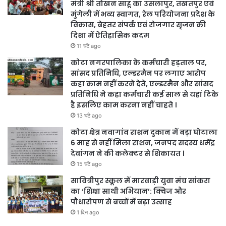
मंत्री श्री तोखन साहू का उसलापुर, तखतपुर एवं
मुंगेली में भव्य स्वागत, रेल परियोजना प्रदेश के
विकास, बेहतर संपर्क एवं रोजगार सृजन की
दिशा में ऐतिहासिक कदम
11 घंटे ago
कोटा नगरपालिका के कर्मचारी हड़ताल पर,
सांसद प्रतिनिधि, एल्डरमैन पर लगाए आरोप
कहा काम नहीं करने देते, एल्डरमैन और सांसद
प्रतिनिधि ने कहा कर्मचारी कई साल से यहां टिके
है इसलिए काम करना नहीं चाहते ।
13 घंटे ago
कोटा क्षेत्र नवागांव राशन दुकान में बड़ा घोटाला
6 माह से नहीं मिला राशन, जनपद सदस्य धर्मेंद्र
देवांगन ने की कलेक्टर से शिकायत ।
15 घंटे ago
सावित्रीपुर स्कूल में मारवाड़ी युवा मंच सांकरा
का ‘शिक्षा साथी अभियान’: क्विज और
पौधारोपण से बच्चों में बढ़ा उत्साह
1 दिन ago