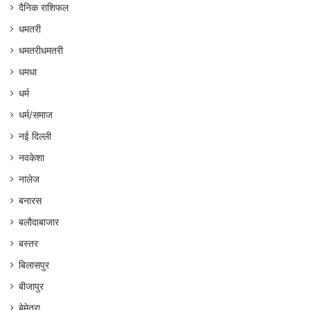
दैनिक राशिफल
धमतरी
धमतरीधमतरी
धमधा
धर्म
धर्म/समाज
नई दिल्ली
नवकेशा
नालेज
बनारस
बलौदाबाजार
बस्तर
बिलासपुर
बीजापुर
बेमेतरा