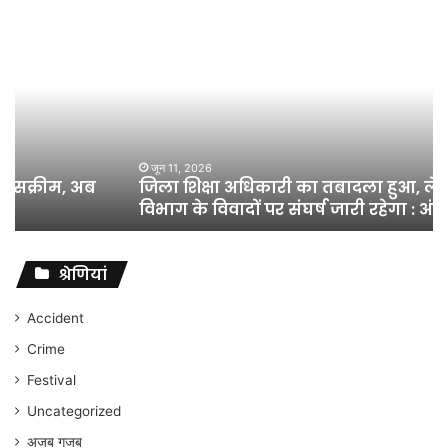
जिला
शिक्षा
अधिकारी
का
तबादला
हुआ,
लेकिन
शिक्षा
जून 11, 2026
जिला शिक्षा अधिकारी का तबादला हुआ, लेकिन शिक्षा
विभाग
विभाग के विवादों पर संघर्ष जारी रहेगा : अंकित गौरहा
के
विवादों
पर
संघर्ष
श्रेणियां
जारी
रहेगा
Accident
:
Crime
अंकित
गौरहा
Festival
Uncategorized
अजब गजब