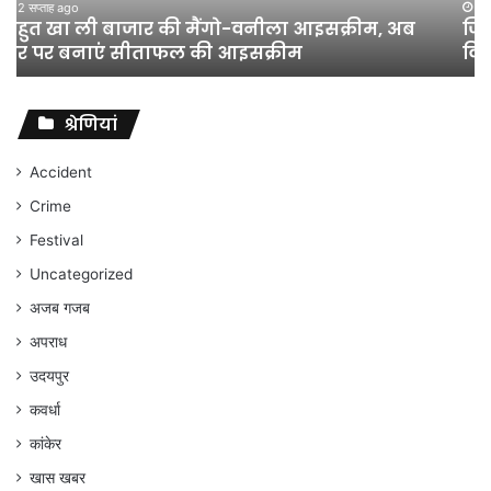
शिक्षा
जून 11, 2026
जिला शिक्षा अधिकारी का तबादला हुआ, लेकिन शिक्षा
विभाग
विभाग के विवादों पर संघर्ष जारी रहेगा : अंकित गौरहा
के
विवादों
पर
संघर्ष
श्रेणियां
जारी
रहेगा
Accident
:
Crime
अंकित
गौरहा
Festival
Uncategorized
अजब गजब
अपराध
उदयपुर
कवर्धा
कांकेर
खास खबर