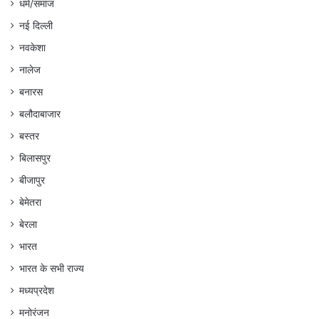
धर्म/समाज
नई दिल्ली
नवकेशा
नालेज
बनारस
बलौदाबाजार
बस्तर
बिलासपुर
बीजापुर
बेमेतरा
बेरला
भारत
भारत के सभी राज्य
मध्यप्रदेश
मनोरंजन