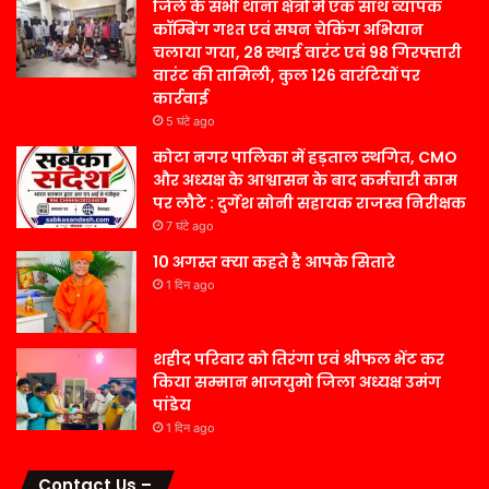
जिले के सभी थाना क्षेत्रों में एक साथ व्यापक
कॉम्बिंग गश्त एवं सघन चेकिंग अभियान
चलाया गया, 28 स्थाई वारंट एवं 98 गिरफ्तारी
वारंट की तामिली, कुल 126 वारंटियों पर
कार्रवाई
5 घंटे ago
कोटा नगर पालिका में हड़ताल स्थगित, CMO
और अध्यक्ष के आश्वासन के बाद कर्मचारी काम
पर लौटे : दुर्गेश सोनी सहायक राजस्व निरीक्षक
7 घंटे ago
10 अगस्त क्या कहते है आपके सितारे
1 दिन ago
शहीद परिवार को तिरंगा एवं श्रीफल भेंट कर
किया सम्मान भाजयुमो जिला अध्यक्ष उमंग
पांडेय
1 दिन ago
Contact Us –