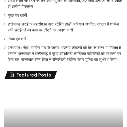
अवैध शराब परिवहन पर कबीरधाम पुलिस की कार्यवाही, 32 पौवा अंग्रेजी शराब सहित
दो आरोपी गिरफ्तार
गूगल पर खोजें
छत्तीसगढ़ ड्राईवर महासंगठन द्वारा स्टेरिंग छोड़ों अभियान स्थगित, संगठन में शामिल
सभी ड्राईवरों को काम पर लौटने का आदेश जारी
नियम एवं शर्ते
राज्यपाल : सेवा, समर्पण भाव के कारण भारतीय डॉक्टरों को देश के बाहर भी मिलता है
सम्मान lराज्यपाल ने छत्तीसगढ़ में सुपर स्पेशलिटी कार्डियक फैसिलिटी की स्थापना पर
दिया बल lराज्यपाल रमेन डेका ने रेस्पिरेटरी इंटेंसिव केयर यूनिट का शुभारंभ किया l
Featured Posts
जिला
शिक्षा
अधिकारी
का
तबादला
हुआ,
लेकिन