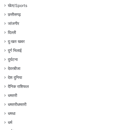
खेल/Sports
छत्तीसगढ़
जांजगीर
दिल्ली
दुःखत खबर
दुर्ग भिलाई
दुर्घटना
देवरबीजा
देश दुनिया
दैनिक राशिफल
धमतरी
धमतरीधमतरी
धमधा
धर्म