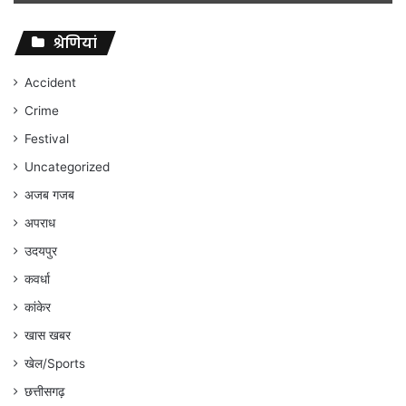
विवादों
पर
संघर्ष
श्रेणियां
जारी
रहेगा
Accident
:
Crime
अंकित
गौरहा
Festival
Uncategorized
अजब गजब
अपराध
उदयपुर
कवर्धा
कांकेर
खास खबर
खेल/Sports
छत्तीसगढ़