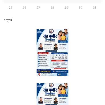
25
26
27
28
29
30
31
« जुलाई