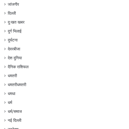
जांजगीर
दिल्ली
दुःखत खबर
दुर्ग भिलाई
दुर्घटना
देवरबीजा
देश दुनिया
दैनिक राशिफल
धमतरी
धमतरीधमतरी
धमधा
धर्म
धर्म/समाज
नई दिल्ली