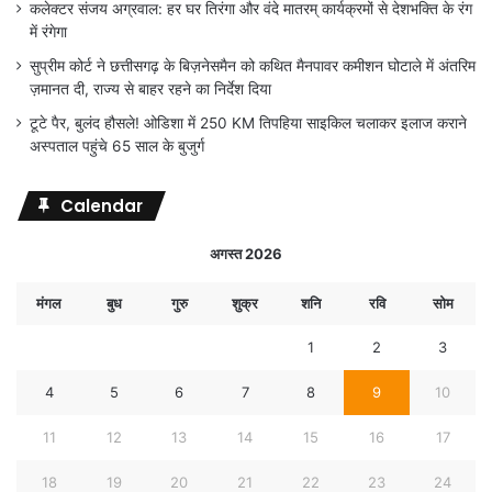
कलेक्टर संजय अग्रवाल: हर घर तिरंगा और वंदे मातरम् कार्यक्रमों से देशभक्ति के रंग
में रंगेगा
सुप्रीम कोर्ट ने छत्तीसगढ़ के बिज़नेसमैन को कथित मैनपावर कमीशन घोटाले में अंतरिम
ज़मानत दी, राज्य से बाहर रहने का निर्देश दिया
टूटे पैर, बुलंद हौसले! ओडिशा में 250 KM तिपहिया साइकिल चलाकर इलाज कराने
अस्पताल पहुंचे 65 साल के बुजुर्ग
Calendar
अगस्त 2026
मंगल
बुध
गुरु
शुक्र
शनि
रवि
सोम
1
2
3
4
5
6
7
8
9
10
11
12
13
14
15
16
17
18
19
20
21
22
23
24