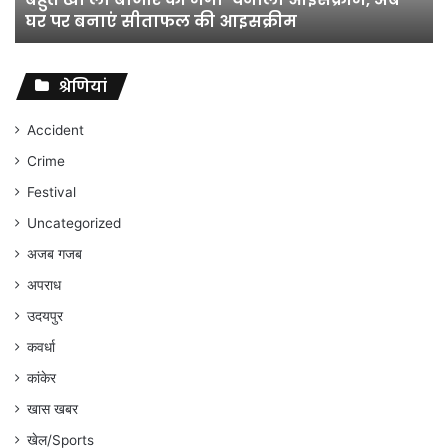
विभाग
विभाग के विवादों पर संघर्ष जारी रहेगा : अंकित गौरहा
के
विवादों
पर
संघर्ष
श्रेणियां
जारी
रहेगा
Accident
:
Crime
अंकित
गौरहा
Festival
Uncategorized
अजब गजब
अपराध
उदयपुर
कवर्धा
कांकेर
खास खबर
खेल/Sports