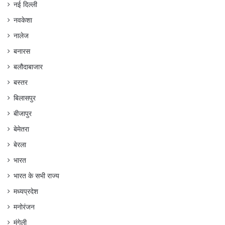
नई दिल्ली
नवकेशा
नालेज
बनारस
बलौदाबाजार
बस्तर
बिलासपुर
बीजापुर
बेमेतरा
बेरला
भारत
भारत के सभी राज्य
मध्यप्रदेश
मनोरंजन
मुंगेली