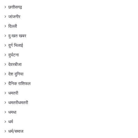
छत्तीसगढ़
जांजगीर
दिल्ली
दुःखत खबर
दुर्ग भिलाई
दुर्घटना
देवरबीजा
देश दुनिया
दैनिक राशिफल
धमतरी
धमतरीधमतरी
धमधा
धर्म
धर्म/समाज