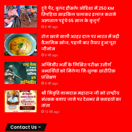
टूटे पैर, बुलंद हौसले! ओडिशा में 250 KM
तिपहिया साइकिल चलाकर इलाज कराने
अस्पताल पहुंचे 65 साल के बुजुर्ग
6 घंटे ago
रोज खाने वाली अरहर दाल पर भारत में बड़ी
वैज्ञानिक खोज, पहली बार तैयार हुआ पूरा
जीनोम
6 घंटे ago
अग्निवीर भर्ती के लिखित परीक्षा उत्तीर्ण
अभ्यर्थियों को मिलेगा निःशुल्क शारीरिक
प्रशिक्षण
9 घंटे ago
श्री निवृत्ति नामदास महाराज जी को राष्ट्रीय
संरक्षक बनाए जाने पर देशभर से बधाइयों का
तांता
13 घंटे ago
Contact Us –