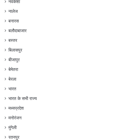
नवकेशा
नालेज
बनारस
बलौदाबाजार
बस्तर
बिलासपुर
बीजापुर
बेमेतरा
बेरला
भारत
भारत के सभी राज्य
मध्यप्रदेश
मनोरंजन
मुंगेली
रतनपुर