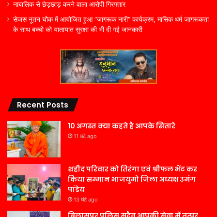
नाबालिक से छेड़छाड़ करने वाला आरोपी गिरफ्तार
सेजस नूतन चौक में आयोजित हुआ “जागरूक नारी” कार्यक्रम, मासिक धर्म जागरूकता
के साथ बच्चों को यातायात सुरक्षा की भी दी गई जानकारी
Recent Posts
10 अगस्त क्या कहते है आपके सितारे
11 घंटे ago
शहीद परिवार को तिरंगा एवं श्रीफल भेंट कर
किया सम्मान भाजयुमो जिला अध्यक्ष उमंग
पांडेय
13 घंटे ago
बिलासपुर पुलिस सदैव आपकी सेवा में तत्पर,