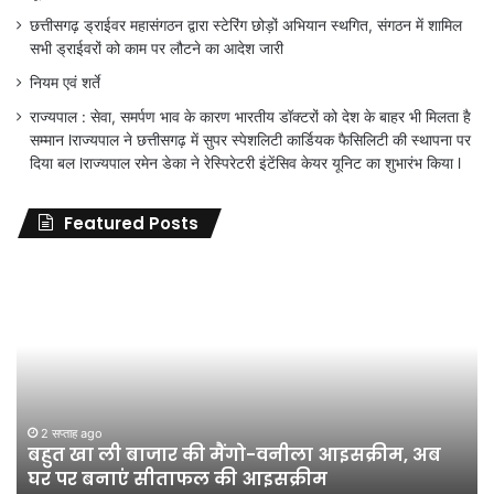
छत्तीसगढ़ ड्राईवर महासंगठन द्वारा स्टेरिंग छोड़ों अभियान स्थगित, संगठन में शामिल
सभी ड्राईवरों को काम पर लौटने का आदेश जारी
नियम एवं शर्ते
राज्यपाल : सेवा, समर्पण भाव के कारण भारतीय डॉक्टरों को देश के बाहर भी मिलता है
सम्मान lराज्यपाल ने छत्तीसगढ़ में सुपर स्पेशलिटी कार्डियक फैसिलिटी की स्थापना पर
दिया बल lराज्यपाल रमेन डेका ने रेस्पिरेटरी इंटेंसिव केयर यूनिट का शुभारंभ किया l
Featured Posts
जिला
शिक्षा
अधिकारी
का
तबादला
हुआ,
लेकिन
शिक्षा
जून 11, 2026
जिला शिक्षा अधिकारी का तबादला हुआ, लेकिन शिक्षा
विभाग
विभाग के विवादों पर संघर्ष जारी रहेगा : अंकित गौरहा
के