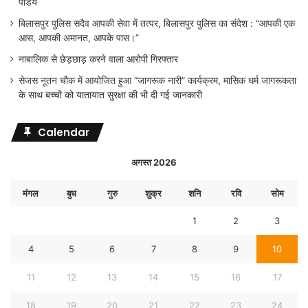
पांडेय
बिलासपुर पुलिस सदैव आपकी सेवा में तत्पर, बिलासपुर पुलिस का संदेश : “आपकी एक
आस, आपकी अमानत, आपके पास।”
नाबालिक से छेड़छाड़ करने वाला आरोपी गिरफ्तार
सेजस नूतन चौक में आयोजित हुआ “जागरूक नारी” कार्यक्रम, मासिक धर्म जागरूकता
के साथ बच्चों को यातायात सुरक्षा की भी दी गई जानकारी
Calendar
अगस्त 2026
मंगल
बुध
गुरु
शुक्र
शनि
रवि
सोम
1
2
3
4
5
6
7
8
9
10
11
12
13
14
15
16
17
18
19
20
21
22
23
24