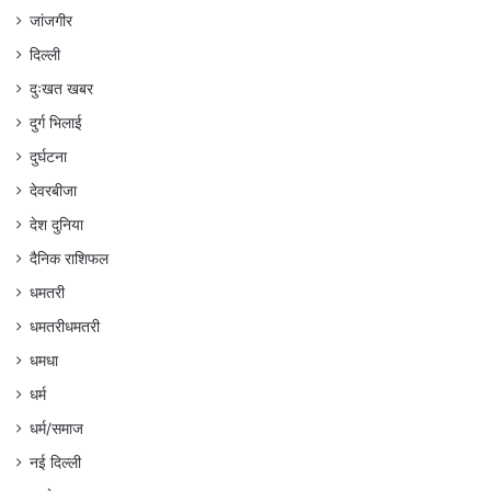
जांजगीर
दिल्ली
दुःखत खबर
दुर्ग भिलाई
दुर्घटना
देवरबीजा
देश दुनिया
दैनिक राशिफल
धमतरी
धमतरीधमतरी
धमधा
धर्म
धर्म/समाज
नई दिल्ली