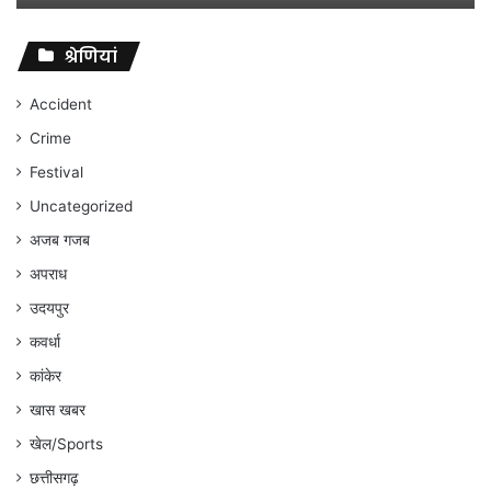
विवादों
पर
संघर्ष
श्रेणियां
जारी
रहेगा
Accident
:
Crime
अंकित
गौरहा
Festival
Uncategorized
अजब गजब
अपराध
उदयपुर
कवर्धा
कांकेर
खास खबर
खेल/Sports
छत्तीसगढ़