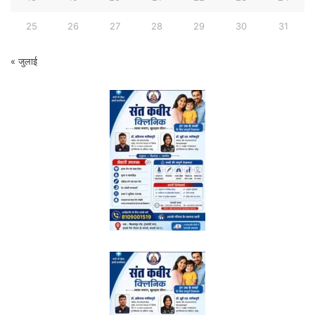
25
26
27
28
29
30
31
« जुलाई