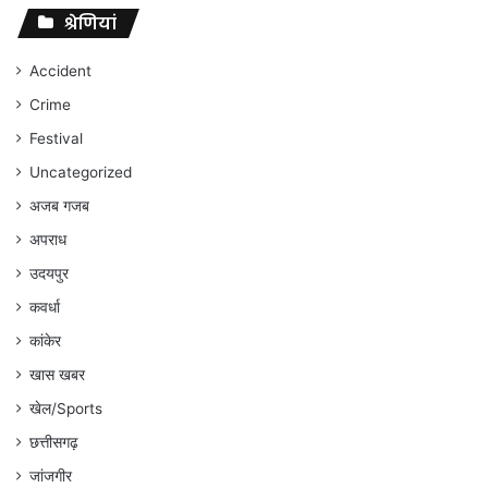
संघर्ष
श्रेणियां
जारी
रहेगा
Accident
:
Crime
अंकित
गौरहा
Festival
Uncategorized
अजब गजब
अपराध
उदयपुर
कवर्धा
कांकेर
खास खबर
खेल/Sports
छत्तीसगढ़
जांजगीर