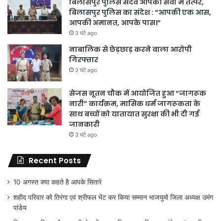
बिलासपुर पुलिस सदैव आपकी सेवा में तत्पर,
बिलासपुर पुलिस का संदेश : “आपकी एक आस,
आपकी अमानत, आपके पास।”
3 घंटे ago
नाबालिक से छेड़छाड़ करने वाला आरोपी
गिरफ्तार
3 घंटे ago
सेजस नूतन चौक में आयोजित हुआ “जागरूक
नारी” कार्यक्रम, मासिक धर्म जागरूकता के
साथ बच्चों को यातायात सुरक्षा की भी दी गई
जानकारी
3 घंटे ago
Recent Posts
10 अगस्त क्या कहते है आपके सितारे
शहीद परिवार को तिरंगा एवं श्रीफल भेंट कर किया सम्मान भाजयुमो जिला अध्यक्ष उमंग
पांडेय