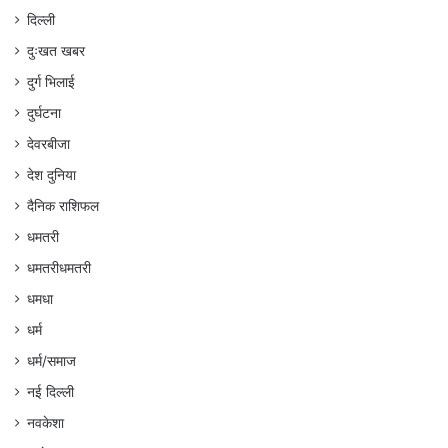
दिल्ली
दुःखत खबर
दुर्ग भिलाई
दुर्घटना
देवरबीजा
देश दुनिया
दैनिक राशिफल
धमतरी
धमतरीधमतरी
धमधा
धर्म
धर्म/समाज
नई दिल्ली
नवकेशा