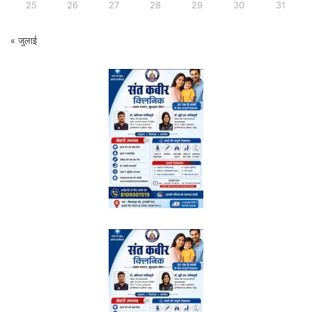
25
26
27
28
29
30
31
« जुलाई