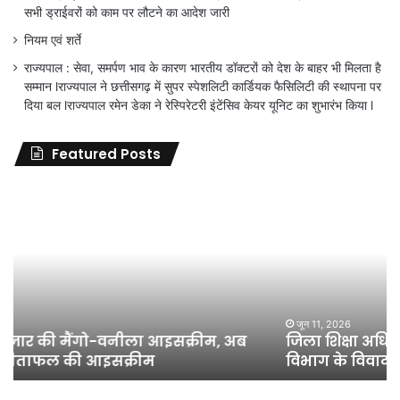
सभी ड्राईवरों को काम पर लौटने का आदेश जारी
नियम एवं शर्ते
राज्यपाल : सेवा, समर्पण भाव के कारण भारतीय डॉक्टरों को देश के बाहर भी मिलता है
सम्मान lराज्यपाल ने छत्तीसगढ़ में सुपर स्पेशलिटी कार्डियक फैसिलिटी की स्थापना पर
दिया बल lराज्यपाल रमेन डेका ने रेस्पिरेटरी इंटेंसिव केयर यूनिट का शुभारंभ किया l
Featured Posts
जिला
शिक्षा
अधिकारी
का
तबादला
हुआ,
लेकिन
शिक्षा
जून 11, 2026
जिला शिक्षा अधिकारी का तबादला हुआ, लेकिन शिक्षा
विभाग
विभाग के विवादों पर संघर्ष जारी रहेगा : अंकित गौरहा
के
विवादों
पर