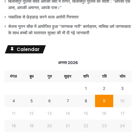
बिलासपुर पुलिस सदैव आपकी सेवा में तत्पर, बिलासपुर पुलिस का संदेश : “आपकी एक
आस, आपकी अमानत, आपके पास।”
नाबालिक से छेड़छाड़ करने वाला आरोपी गिरफ्तार
सेजस नूतन चौक में आयोजित हुआ “जागरूक नारी” कार्यक्रम, मासिक धर्म जागरूकता
के साथ बच्चों को यातायात सुरक्षा की भी दी गई जानकारी
Calendar
अगस्त 2026
मंगल
बुध
गुरु
शुक्र
शनि
रवि
सोम
1
2
3
4
5
6
7
8
9
10
11
12
13
14
15
16
17
18
19
20
21
22
23
24