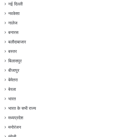
नई दिल्ली
नवकेशा
नालेज
बनारस
बलौदाबाजार
बस्तर
बिलासपुर
बीजापुर
बेमेतरा
बेरला
भारत
भारत के सभी राज्य
मध्यप्रदेश
मनोरंजन
मुंगेली