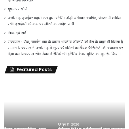
दो आरोपी गिरफ्तार
गूगल पर खोजें
छत्तीसगढ़ ड्राईवर महासंगठन द्वारा स्टेरिंग छोड़ों अभियान स्थगित, संगठन में शामिल
सभी ड्राईवरों को काम पर लौटने का आदेश जारी
नियम एवं शर्ते
राज्यपाल : सेवा, समर्पण भाव के कारण भारतीय डॉक्टरों को देश के बाहर भी मिलता है
सम्मान lराज्यपाल ने छत्तीसगढ़ में सुपर स्पेशलिटी कार्डियक फैसिलिटी की स्थापना पर
दिया बल lराज्यपाल रमेन डेका ने रेस्पिरेटरी इंटेंसिव केयर यूनिट का शुभारंभ किया l
Featured Posts
जिला
शिक्षा
अधिकारी
का
तबादला
हुआ,
लेकिन
शिक्षा
जून 11, 2026