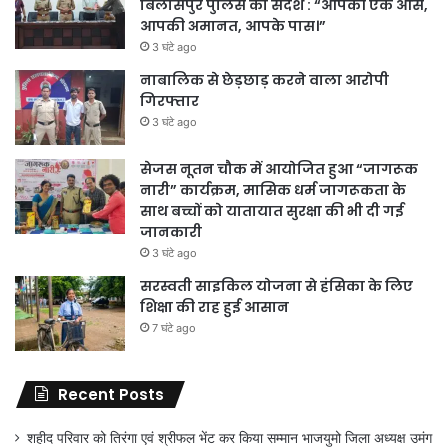
बिलासपुर पुलिस का संदेश : “आपकी एक आस,
आपकी अमानत, आपके पास।”
3 घंटे ago
नाबालिक से छेड़छाड़ करने वाला आरोपी
गिरफ्तार
3 घंटे ago
सेजस नूतन चौक में आयोजित हुआ “जागरूक
नारी” कार्यक्रम, मासिक धर्म जागरूकता के
साथ बच्चों को यातायात सुरक्षा की भी दी गई
जानकारी
3 घंटे ago
सरस्वती साइकिल योजना से हंसिका के लिए
शिक्षा की राह हुई आसान
7 घंटे ago
Recent Posts
शहीद परिवार को तिरंगा एवं श्रीफल भेंट कर किया सम्मान भाजयुमो जिला अध्यक्ष उमंग