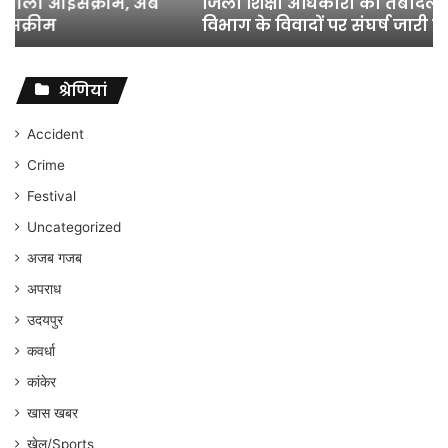
जिला शिक्षा अधिकारी का तबादला हुआ, लेकिन शिक्षा
विभाग
विभाग के विवादों पर संघर्ष जारी रहेगा : अंकित गौरहा
के
विवादों
पर
संघर्ष
श्रेणियां
जारी
रहेगा
Accident
:
Crime
अंकित
गौरहा
Festival
Uncategorized
अजब गजब
अपराध
उदयपुर
कवर्धा
कांकेर
खास खबर
खेल/Sports