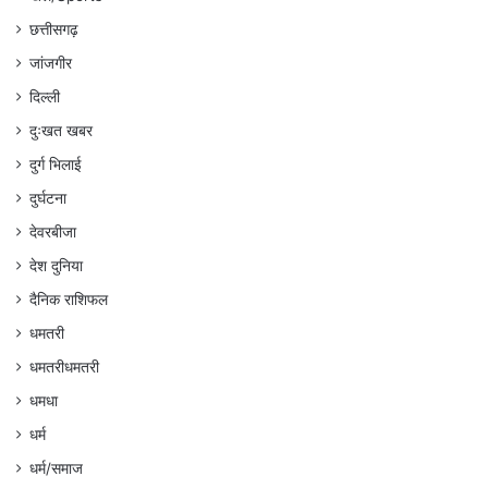
छत्तीसगढ़
जांजगीर
दिल्ली
दुःखत खबर
दुर्ग भिलाई
दुर्घटना
देवरबीजा
देश दुनिया
दैनिक राशिफल
धमतरी
धमतरीधमतरी
धमधा
धर्म
धर्म/समाज