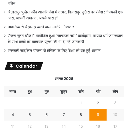
पांडेय
बिलासपुर पुलिस सदैव आपकी सेवा में तत्पर, बिलासपुर पुलिस का संदेश : “आपकी एक
आस, आपकी अमानत, आपके पास।”
नाबालिक से छेड़छाड़ करने वाला आरोपी गिरफ्तार
सेजस नूतन चौक में आयोजित हुआ “जागरूक नारी” कार्यक्रम, मासिक धर्म जागरूकता
के साथ बच्चों को यातायात सुरक्षा की भी दी गई जानकारी
सरस्वती साइकिल योजना से हंसिका के लिए शिक्षा की राह हुई आसान
Calendar
अगस्त 2026
मंगल
बुध
गुरु
शुक्र
शनि
रवि
सोम
1
2
3
4
5
6
7
8
9
10
11
12
13
14
15
16
17