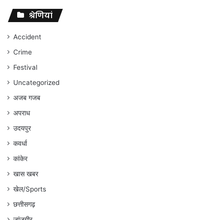
पर
संघर्ष
श्रेणियां
जारी
रहेगा
Accident
:
Crime
अंकित
गौरहा
Festival
Uncategorized
अजब गजब
अपराध
उदयपुर
कवर्धा
कांकेर
खास खबर
खेल/Sports
छत्तीसगढ़
जांजगीर