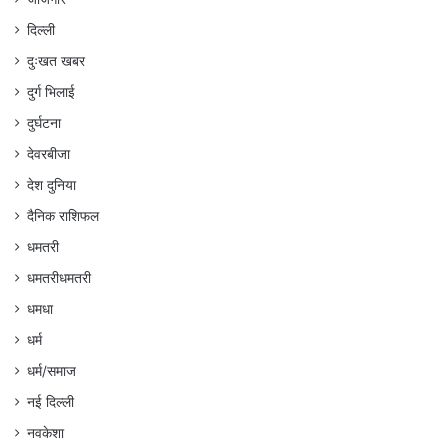
दिल्ली
दुःखत खबर
दुर्ग भिलाई
दुर्घटना
देवरबीजा
देश दुनिया
दैनिक राशिफल
धमतरी
धमतरीधमतरी
धमधा
धर्म
धर्म/समाज
नई दिल्ली
नवकेशा