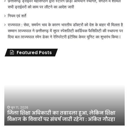
छत्तीसगढ़ ड्राईवर महासंगठन द्वारा स्टेरिंग छोड़ों अभियान स्थगित, संगठन में शामिल
सभी ड्राईवरों को काम पर लौटने का आदेश जारी
नियम एवं शर्ते
राज्यपाल : सेवा, समर्पण भाव के कारण भारतीय डॉक्टरों को देश के बाहर भी मिलता है
सम्मान lराज्यपाल ने छत्तीसगढ़ में सुपर स्पेशलिटी कार्डियक फैसिलिटी की स्थापना पर
दिया बल lराज्यपाल रमेन डेका ने रेस्पिरेटरी इंटेंसिव केयर यूनिट का शुभारंभ किया l
Featured Posts
जिला
शिक्षा
अधिकारी
का
तबादला
हुआ,
लेकिन
शिक्षा
जून 11, 2026
जिला शिक्षा अधिकारी का तबादला हुआ, लेकिन शिक्षा
विभाग
विभाग के विवादों पर संघर्ष जारी रहेगा : अंकित गौरहा
के
विवादों