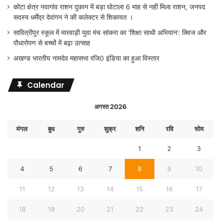
कोटा क्षेत्र नवागांव राशन दुकान में बड़ा घोटाला 6 माह से नहीं मिला राशन, जनपद
सदस्य धर्मेंद्र देवांगन ने की कलेक्टर से शिकायत ।
सावित्रीपुर स्कूल में मारवाड़ी युवा मंच सांकरा का ‘शिक्षा साथी अभियान’: क्विज और
पौधारोपण से बच्चों में बढ़ा उत्साह
अखण्ड भारतीय नामदेव महासभा रजि0 इंडिया का हुआ विस्तार
Calendar
अगस्त 2026
मंगल
बुध
गुरु
शुक्र
शनि
रवि
सोम
1
2
3
4
5
6
7
8
9
10
11
12
13
14
15
16
17
18
19
20
21
22
23
24