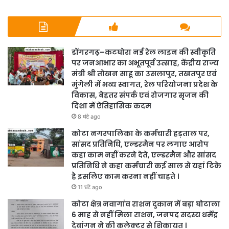
डोंगरगढ़–कटघोरा नई रेल लाइन की स्वीकृति
पर जनआभार का अभूतपूर्व उत्साह, केंद्रीय राज्य
मंत्री श्री तोखन साहू का उसलापुर, तखतपुर एवं
मुंगेली में भव्य स्वागत, रेल परियोजना प्रदेश के
विकास, बेहतर संपर्क एवं रोजगार सृजन की
दिशा में ऐतिहासिक कदम
8 घंटे ago
कोटा नगरपालिका के कर्मचारी हड़ताल पर,
सांसद प्रतिनिधि, एल्डरमैन पर लगाए आरोप
कहा काम नहीं करने देते, एल्डरमैन और सांसद
प्रतिनिधि ने कहा कर्मचारी कई साल से यहां टिके
है इसलिए काम करना नहीं चाहते ।
11 घंटे ago
कोटा क्षेत्र नवागांव राशन दुकान में बड़ा घोटाला
6 माह से नहीं मिला राशन, जनपद सदस्य धर्मेंद्र
देवांगन ने की कलेक्टर से शिकायत ।