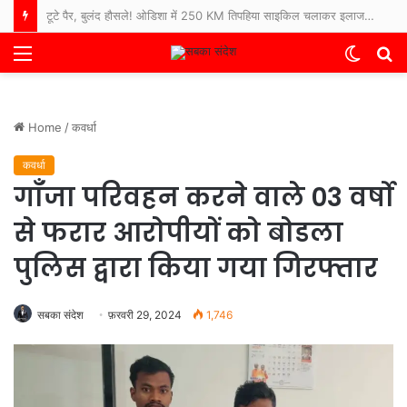
टूटे पैर, बुलंद हौसले! ओडिशा में 250 KM तिपहिया साइकिल चलाकर इलाज कराने अस्पताल पहुंचे 65 साल के बुजुर्ग
Menu
Switch
S
skin
fo
Home
/
कवर्धा
कवर्धा
गाँजा परिवहन करने वाले 03 वर्षो
से फरार आरोपीयों को बोडला
पुलिस द्वारा किया गया गिरफ्तार
सबका संदेश
फ़रवरी 29, 2024
1,746