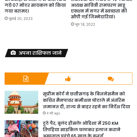
गये 07 मोटर सायकल को किया
अध्यक्ष सावित्री रामचरण साहू
गया बरामद।
एक्शन में नगर में स्वच्छता की
सौंपी गई जिम्मेदारियां।
जुलाई 20, 2023
जून 18, 2022
अपना राशिफल जाने
सुप्रीम कोर्ट ने छत्तीसगढ़ के बिज़नेसमैन को
कथित मैनपावर कमीशन घोटाले में अंतरिम
ज़मानत दी, राज्य से बाहर रहने का निर्देश दिया
4 घंटे ago
टूटे पैर, बुलंद हौसले! ओडिशा में 250 KM
तिपहिया साइकिल चलाकर इलाज कराने
अस्पताल पहुंचे 65 साल के बुजुर्ग