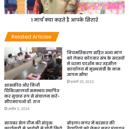
1 मार्च क्या कहते है आपके सितारे
Related Articles
नियमतिकरण सहित अन्य मांग
को लेकर कोटवार संघ के सदस्यों
ने धरना प्रदर्शन कर तहसील
कार्यालय में मुख्यमंत्री केे नाम
ज्ञापन सौंपा
फ़रवरी 25, 2023
शासकीय और निजी
चिकित्सालयों समन्वय स्थापित
कर सुचारू रूप से संचालन करें-
सीएमएचओ डॉ. राज
अप्रैल 3, 2024
सायबर सेल टीम की संयुक्त
बोड़ला। नगर में बरसात की
कार्यवाही से आरोपी से चोरी किये
तैयारियो को लेकर नगर पंचायत