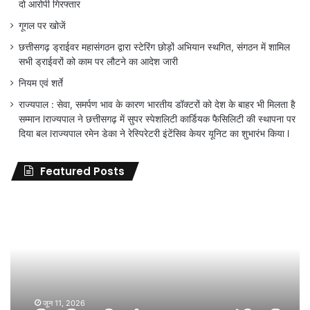
दो आरोपी गिरफ्तार
गूगल पर खोजें
छत्तीसगढ़ ड्राईवर महासंगठन द्वारा स्टेरिंग छोड़ों अभियान स्थगित, संगठन में शामिल
सभी ड्राईवरों को काम पर लौटने का आदेश जारी
नियम एवं शर्ते
राज्यपाल : सेवा, समर्पण भाव के कारण भारतीय डॉक्टरों को देश के बाहर भी मिलता है
सम्मान lराज्यपाल ने छत्तीसगढ़ में सुपर स्पेशलिटी कार्डियक फैसिलिटी की स्थापना पर
दिया बल lराज्यपाल रमेन डेका ने रेस्पिरेटरी इंटेंसिव केयर यूनिट का शुभारंभ किया l
Featured Posts
जिला
शिक्षा
अधिकारी
का
तबादला
हुआ,
लेकिन
शिक्षा
जून 11, 2026