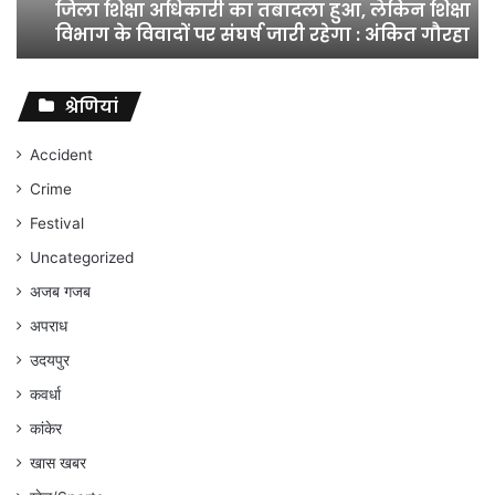
जिला शिक्षा अधिकारी का तबादला हुआ, लेकिन शिक्षा
विभाग
विभाग के विवादों पर संघर्ष जारी रहेगा : अंकित गौरहा
के
विवादों
पर
संघर्ष
श्रेणियां
जारी
रहेगा
Accident
:
Crime
अंकित
गौरहा
Festival
Uncategorized
अजब गजब
अपराध
उदयपुर
कवर्धा
कांकेर
खास खबर