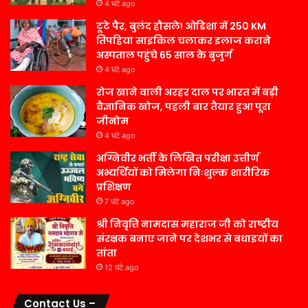
4 घंटे ago
टूटे पैर, बुलंद हौसले! ओडिशा में 250 KM
तिपहिया साइकिल चलाकर इलाज कराने
अस्पताल पहुंचे 65 साल के बुजुर्ग
4 घंटे ago
रोज खाने वाली अरहर दाल पर भारत में बड़ी
वैज्ञानिक खोज, पहली बार तैयार हुआ पूरा
जीनोम
4 घंटे ago
अग्निवीर भर्ती के लिखित परीक्षा उत्तीर्ण
अभ्यर्थियों को मिलेगा निःशुल्क शारीरिक
प्रशिक्षण
7 घंटे ago
श्री निवृत्ति नामदास महाराज जी को राष्ट्रीय
संरक्षक बनाए जाने पर देशभर से बधाइयों का
तांता
12 घंटे ago
Contact Us –