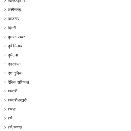
खेल/Sports
छत्तीसगढ़
जांजगीर
दिल्ली
दुःखत खबर
दुर्ग भिलाई
दुर्घटना
देवरबीजा
देश दुनिया
दैनिक राशिफल
धमतरी
धमतरीधमतरी
धमधा
धर्म
धर्म/समाज