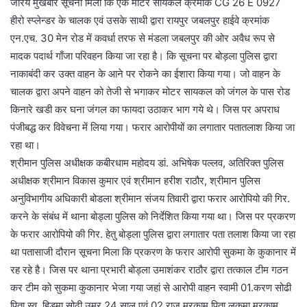
जरिये मुखबीर सूचना मिला कि एक मोटर सायकल क्रमांक CG 26 E 0927
हीरो स्प्लेन्डर के चालक एवं उसके साथी द्वारा रायपुर जबलपुर हाईवे क्रमांक
एन.एच. 30 मेन रोड में कवर्धा तरफ से मंडला जबलपुर की ओर अवैध रूप से
मादक पदार्थ गाँजा परिवहन किया जा रहा है। कि सूचना पर बोड़ला पुलिस द्वारा
नाकाबंदी कर उक्त वाहन के आने पर रोकने का ईशारा किया गया। जो वाहन के
चालक द्वारा अपने वाहन को तेजी से भगाकर मोटर सायकल को जंगल के पास रोड
किनारे खडी कर घना जंगल का फायदा उठाकर भाग गये थे। जिस पर अपराध
पंजीबद्ध कर विवेचना में लिया गया। फरार आरोपीयों का लगातार पतातलाश किया जा
रहा था।
श्रीमान पुलिस अधीक्षक कबीरधाम महोदय डां. अभिषेक पल्लव, अतिरिक्त पुलिस
अधीक्षक श्रीमान विकास कुमार एवं श्रीमान हरीश राठौर, श्रीमान पुलिस
अनुविभागीय अधिकारी बोडला श्रीमान संजय तिवारी द्वारा फरार आरोपियो की गिर.
करने के संबंध में थाना बोड्ला पुलिस को निर्देशित किया गया था। जिस पर प्रकरण
के फरार आरोपियो की गिर. हेतु बोड्ला पुलिस द्वारा लगातार पता तलाश किया जा रहा
था पतासाजी दौरान सूचना मिला कि प्रकरण के फरार आरोपी सुकमा के कुकानार में
रह रहे है। जिस पर थाना प्रभारी बोड्ला उमाशंकर राठौर द्वारा तत्काल टीम गठन
कर टीम को सुकमा कुकानार भेजा गया जहां से आरोपी वाहन स्वामी 01.करण सोढी
पिता स्व. हिडमा सोढी उम्र 24 साल एवं 02.राजू मरकाम पिता लकमा मरकाम