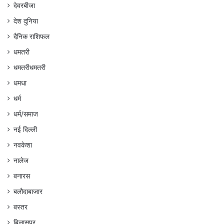
देवरबीजा
देश दुनिया
दैनिक राशिफल
धमतरी
धमतरीधमतरी
धमधा
धर्म
धर्म/समाज
नई दिल्ली
नवकेशा
नालेज
बनारस
बलौदाबाजार
बस्तर
बिलासपुर