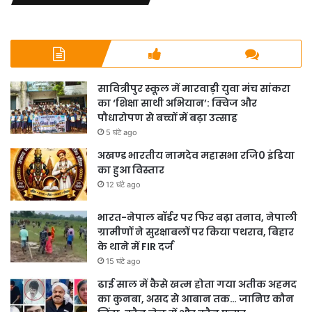
सावित्रीपुर स्कूल में मारवाड़ी युवा मंच सांकरा
का ‘शिक्षा साथी अभियान’: क्विज और
पौधारोपण से बच्चों में बढ़ा उत्साह
5 घंटे ago
अखण्ड भारतीय नामदेव महासभा रजि0 इंडिया
का हुआ विस्तार
12 घंटे ago
भारत-नेपाल बॉर्डर पर फिर बढ़ा तनाव, नेपाली
ग्रामीणों ने सुरक्षाबलों पर किया पथराव, बिहार
के थाने में FIR दर्ज
15 घंटे ago
ढाई साल में कैसे खत्म होता गया अतीक अहमद
का कुनबा, असद से आबान तक… जानिए कौन