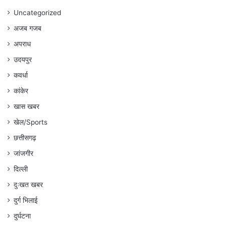
Uncategorized
अजब गजब
अपराध
उदयपुर
कवर्धा
कांकेर
खास खबर
खेल/Sports
छत्तीसगढ़
जांजगीर
दिल्ली
दुःखत खबर
दुर्ग भिलाई
दुर्घटना