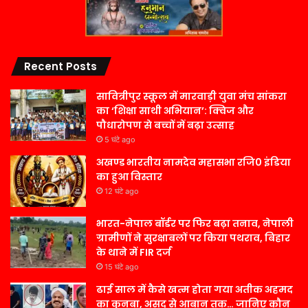
Recent Posts
सावित्रीपुर स्कूल में मारवाड़ी युवा मंच सांकरा
का ‘शिक्षा साथी अभियान’: क्विज और
पौधारोपण से बच्चों में बढ़ा उत्साह
5 घंटे ago
अखण्ड भारतीय नामदेव महासभा रजि0 इंडिया
का हुआ विस्तार
12 घंटे ago
भारत-नेपाल बॉर्डर पर फिर बढ़ा तनाव, नेपाली
ग्रामीणों ने सुरक्षाबलों पर किया पथराव, बिहार
के थाने में FIR दर्ज
15 घंटे ago
ढाई साल में कैसे खत्म होता गया अतीक अहमद
का कुनबा, असद से आबान तक… जानिए कौन