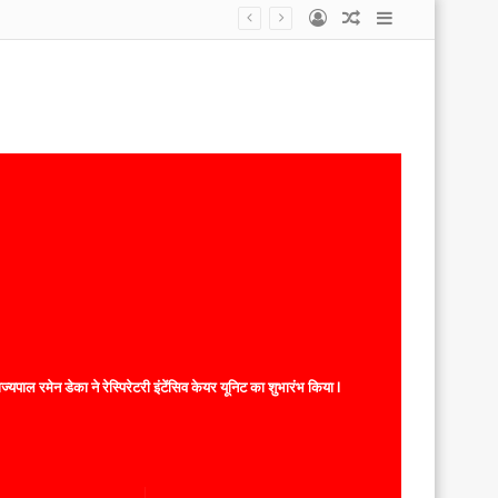
Log
Random
Sidebar
In
Article
यपाल रमेन डेका ने रेस्पिरेटरी इंटेंसिव केयर यूनिट का शुभारंभ किया l