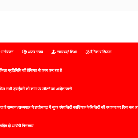
 महासभा रजि0 इंडिया का हुआ विस्तार
मनोरंजन
अजब गजब
स्वास्थ्य/ शिक्षा
दैनिक राशिफल
िला प्रतिनिधि की हैसियत से काम कर रहा है
 शामिल सभी ड्राईवरों को काम पर लौटने का आदेश जारी
 है सम्मान lराज्यपाल ने छत्तीसगढ़ में सुपर स्पेशलिटी कार्डियक फैसिलिटी की स्थापना पर दिया बल lराज्
सहित दो आरोपी गिरफ्तार