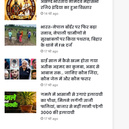
अखण्ड भारतीय नामदेव महासभा
रजि0 इंडिया का हुआ विस्तार
14 घंटे ago
भारत-नेपाल बॉर्डर पर फिर बढ़ा
तनाव, नेपाली ग्रामीणों ने
सुरक्षाबलों पर किया पथराव, बिहार
के थाने में FIR दर्ज
17 घंटे ago
ढाई साल में कैसे खत्म होता गया
अतीक अहमद का कुनबा, असद से
आबान तक… जानिए कौन जिंदा,
कौन जेल में और कौन फरार
17 घंटे ago
गमले में आसानी से उगाएं इलायची
का पौधा, मिलने लगेंगी ताजी
फलियां, बाजार से नहीं लानी पड़ेगी
3000 की इलायची
17 घंटे ago