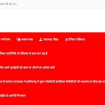
ाराज जी को राष्ट्रीय संरक्षक बनाए जाने पर देशभर से बधाइयों का तांता
मनोरंजन
अजब गजब
स्वास्थ्य/ शिक्षा
दैनिक राशिफल
िला प्रतिनिधि की हैसियत से काम कर रहा है
 शामिल सभी ड्राईवरों को काम पर लौटने का आदेश जारी
 है सम्मान lराज्यपाल ने छत्तीसगढ़ में सुपर स्पेशलिटी कार्डियक फैसिलिटी की स्थापना पर दिया बल lराज्
सहित दो आरोपी गिरफ्तार