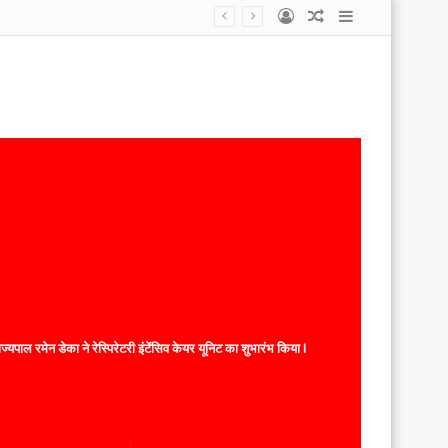
Log
Random
Sidebar
In
Article
यपाल रमेन डेका ने रेस्पिरेटरी इंटेंसिव केयर यूनिट का शुभारंभ किया l