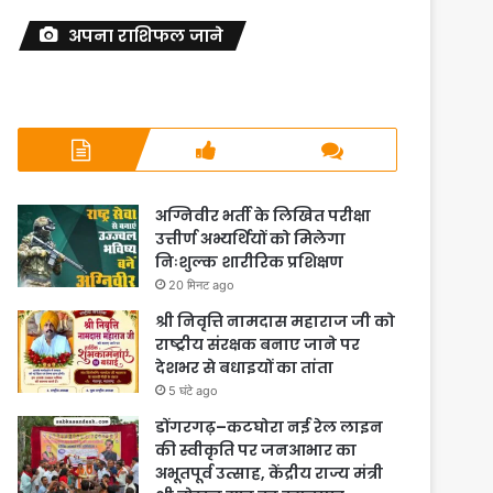
अपना राशिफल जाने
अग्निवीर भर्ती के लिखित परीक्षा
उत्तीर्ण अभ्यर्थियों को मिलेगा
निःशुल्क शारीरिक प्रशिक्षण
20 मिनट ago
श्री निवृत्ति नामदास महाराज जी को
राष्ट्रीय संरक्षक बनाए जाने पर
देशभर से बधाइयों का तांता
5 घंटे ago
डोंगरगढ़–कटघोरा नई रेल लाइन
की स्वीकृति पर जनआभार का
अभूतपूर्व उत्साह, केंद्रीय राज्य मंत्री