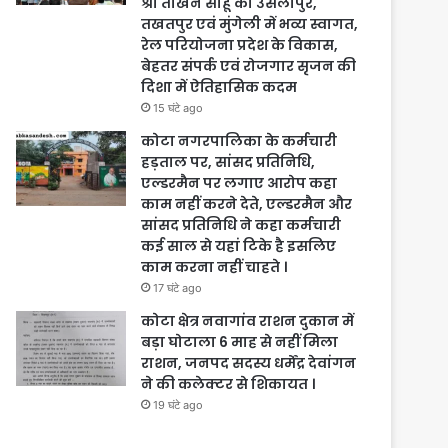
श्री तोखन साहू का उसलापुर,
तखतपुर एवं मुंगेली में भव्य स्वागत,
रेल परियोजना प्रदेश के विकास,
बेहतर संपर्क एवं रोजगार सृजन की
दिशा में ऐतिहासिक कदम
15 घंटे ago
कोटा नगरपालिका के कर्मचारी
हड़ताल पर, सांसद प्रतिनिधि,
एल्डरमैन पर लगाए आरोप कहा
काम नहीं करने देते, एल्डरमैन और
सांसद प्रतिनिधि ने कहा कर्मचारी
कई साल से यहां टिके है इसलिए
काम करना नहीं चाहते ।
17 घंटे ago
कोटा क्षेत्र नवागांव राशन दुकान में
बड़ा घोटाला 6 माह से नहीं मिला
राशन, जनपद सदस्य धर्मेंद्र देवांगन
ने की कलेक्टर से शिकायत ।
19 घंटे ago