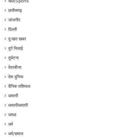
खेल/Sports
छत्तीसगढ़
जांजगीर
दिल्ली
दुःखत खबर
दुर्ग भिलाई
दुर्घटना
देवरबीजा
देश दुनिया
दैनिक राशिफल
धमतरी
धमतरीधमतरी
धमधा
धर्म
धर्म/समाज