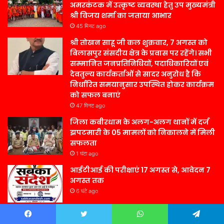
अमरकंटक में उत्कृष्ट व्यवस्था हेतु उप मुख्यमंत्री
श्री विजय शर्मा का जताया आभार
45 मिनट ago
श्री तोखन साहू जी कल शुक्रवार, 7 अगस्त को
बिलासपुर संसदीय क्षेत्र के प्रवास पर रहेंगे। सभी
सम्मानित जनप्रतिनिधियों, पदाधिकारियों एवं
देवतुल्य कार्यकर्ताओं से सादर अनुरोध है कि
निर्धारित समयानुसार उपस्थित होकर कार्यक्रम
को सफल बनाएं
47 मिनट ago
जिला कबीरधाम के अलग-अलग थानों में दर्ज
झपटमारी के 05 मामलों को निकालने में मिली
सफलता
1 घंटा ago
आईटीआई की परीक्षाएं 17 अगस्त से, आवेदन 7
अगस्त तक
6 घंटे ago
Facebook
Twitter
WhatsApp
Telegram