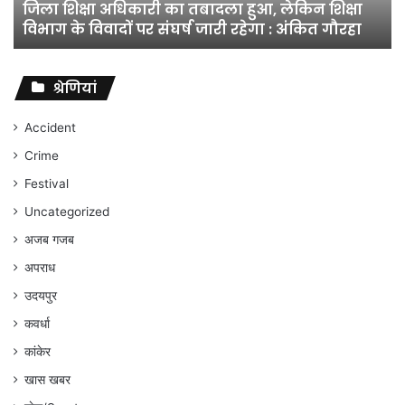
जिला शिक्षा अधिकारी का तबादला हुआ, लेकिन शिक्षा
विभाग
विभाग के विवादों पर संघर्ष जारी रहेगा : अंकित गौरहा
के
विवादों
पर
संघर्ष
श्रेणियां
जारी
रहेगा
Accident
:
Crime
अंकित
गौरहा
Festival
Uncategorized
अजब गजब
अपराध
उदयपुर
कवर्धा
कांकेर
खास खबर