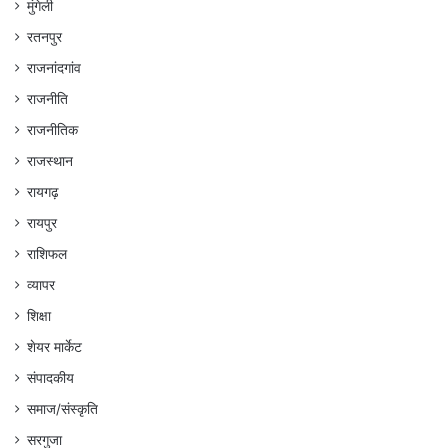
मुंगेली
रतनपुर
राजनांदगांव
राजनीति
राजनीतिक
राजस्थान
रायगढ़
रायपुर
राशिफल
व्यापर
शिक्षा
शेयर मार्केट
संपादकीय
समाज/संस्कृति
सरगुजा