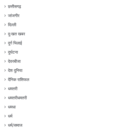
छत्तीसगढ़
जांजगीर
दिल्ली
दुःखत खबर
दुर्ग भिलाई
दुर्घटना
देवरबीजा
देश दुनिया
दैनिक राशिफल
धमतरी
धमतरीधमतरी
धमधा
धर्म
धर्म/समाज