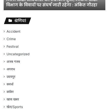
विभाग के विवादों पर संघर्ष जारी रहेगा : अंकित गौरहा
के
विवादों
पर
संघर्ष
श्रेणियां
जारी
रहेगा
Accident
:
Crime
अंकित
गौरहा
Festival
Uncategorized
अजब गजब
अपराध
उदयपुर
कवर्धा
कांकेर
खास खबर
खेल/Sports