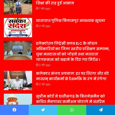
शिक्षा की राह हुई आसान
1 घंटा ago
यातायात पुलिस बिलासपुर आवश्यक सूचना
2 घंटे ago
इलेक्टोरल लिट्रेसी क्लब ELC के नोडल
अधिकारियों का जिला स्तरीय प्रशिक्षण सम्पन्न,
युवा मतदाताओं को जोड़ने तथा मतदाता
जागरूकता को बढ़ाने के दिए गए निर्देश ।
2 घंटे ago
कलेक्टर संजय अग्रवाल: हर घर तिरंगा और वंदे
मातरम् कार्यक्रमों से देशभक्ति के रंग में रंगेगा
2 घंटे ago
सुप्रीम कोर्ट ने छत्तीसगढ़ के बिज़नेसमैन को
कथित मैनपावर कमीशन घोटाले में अंतरिम
ज़मानत दी, राज्य से बाहर रहने का निर्देश दिया
23 घंटे ago
Facebook
Twitter
WhatsApp
Telegram