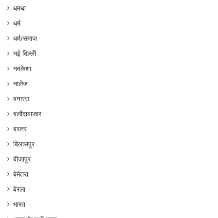
धमधा
धर्म
धर्म/समाज
नई दिल्ली
नवकेशा
नालेज
बनारस
बलौदाबाजार
बस्तर
बिलासपुर
बीजापुर
बेमेतरा
बेरला
भारत