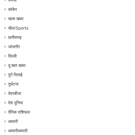
कवर्धा
कांकेर
खास खबर
खेल/Sports
छत्तीसगढ़
जांजगीर
दिल्ली
दुःखत खबर
दुर्ग भिलाई
दुर्घटना
देवरबीजा
देश दुनिया
दैनिक राशिफल
धमतरी
धमतरीधमतरी