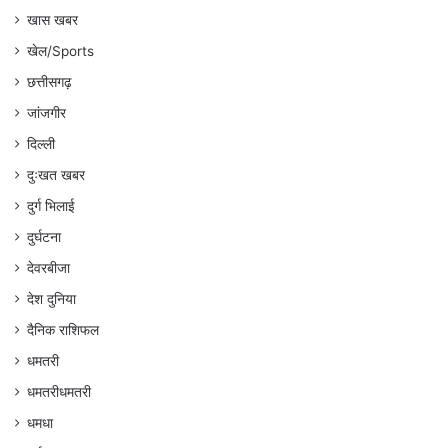
खास खबर
खेल/Sports
छत्तीसगढ़
जांजगीर
दिल्ली
दुःखत खबर
दुर्ग भिलाई
दुर्घटना
देवरबीजा
देश दुनिया
दैनिक राशिफल
धमतरी
धमतरीधमतरी
धमधा