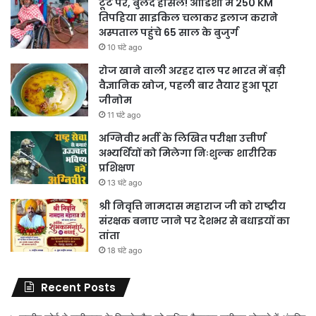
टूटे पैर, बुलंद हौसले! ओडिशा में 250 KM
तिपहिया साइकिल चलाकर इलाज कराने
अस्पताल पहुंचे 65 साल के बुजुर्ग
10 घंटे ago
रोज खाने वाली अरहर दाल पर भारत में बड़ी
वैज्ञानिक खोज, पहली बार तैयार हुआ पूरा
जीनोम
11 घंटे ago
अग्निवीर भर्ती के लिखित परीक्षा उत्तीर्ण
अभ्यर्थियों को मिलेगा निःशुल्क शारीरिक
प्रशिक्षण
13 घंटे ago
श्री निवृत्ति नामदास महाराज जी को राष्ट्रीय
संरक्षक बनाए जाने पर देशभर से बधाइयों का
तांता
18 घंटे ago
Recent Posts