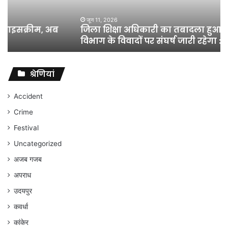
लेकिन
शिक्षा
जून 11, 2026
जिला शिक्षा अधिकारी का तबादला हुआ, लेकिन शिक्षा
विभाग
विभाग के विवादों पर संघर्ष जारी रहेगा : अंकित गौरहा
के
विवादों
पर
संघर्ष
श्रेणियां
जारी
रहेगा
Accident
:
Crime
अंकित
गौरहा
Festival
Uncategorized
अजब गजब
अपराध
उदयपुर
कवर्धा
कांकेर