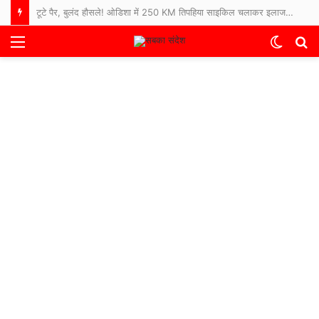
टूटे पैर, बुलंद हौसले! ओडिशा में 250 KM तिपहिया साइकिल चलाकर इलाज कराने अस्पताल पहुंचे 65 साल के बुजुर्ग
Menu
Switch
S
skin
fo