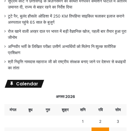
सुप्रीम कोर्ट ने छत्तीसगढ़ के बिज़नेसमैन को कथित मैनपावर कमीशन घोटाले में अंतरिम
ज़मानत दी, राज्य से बाहर रहने का निर्देश दिया
टूटे पैर, बुलंद हौसले! ओडिशा में 250 KM तिपहिया साइकिल चलाकर इलाज कराने
अस्पताल पहुंचे 65 साल के बुजुर्ग
रोज खाने वाली अरहर दाल पर भारत में बड़ी वैज्ञानिक खोज, पहली बार तैयार हुआ पूरा
जीनोम
अग्निवीर भर्ती के लिखित परीक्षा उत्तीर्ण अभ्यर्थियों को मिलेगा निःशुल्क शारीरिक
प्रशिक्षण
श्री निवृत्ति नामदास महाराज जी को राष्ट्रीय संरक्षक बनाए जाने पर देशभर से बधाइयों
का तांता
Calendar
अगस्त 2026
मंगल
बुध
गुरु
शुक्र
शनि
रवि
सोम
1
2
3