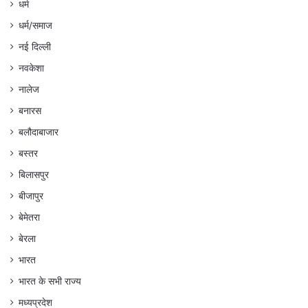
धर्म
धर्म/समाज
नई दिल्ली
नवकेशा
नालेज
बनारस
बलौदाबाजार
बस्तर
बिलासपुर
बीजापुर
बेमेतरा
बेरला
भारत
भारत के सभी राज्य
मध्यप्रदेश