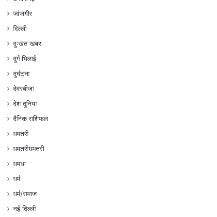
जांजगीर
दिल्ली
दुःखत खबर
दुर्ग भिलाई
दुर्घटना
देवरबीजा
देश दुनिया
दैनिक राशिफल
धमतरी
धमतरीधमतरी
धमधा
धर्म
धर्म/समाज
नई दिल्ली