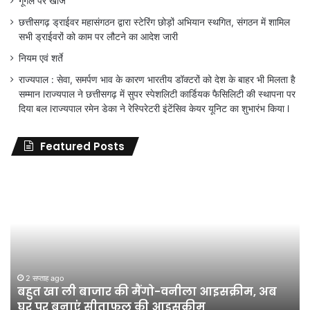
गूगल पर खोजें
छत्तीसगढ़ ड्राईवर महासंगठन द्वारा स्टेरिंग छोड़ों अभियान स्थगित, संगठन में शामिल
सभी ड्राईवरों को काम पर लौटने का आदेश जारी
नियम एवं शर्ते
राज्यपाल : सेवा, समर्पण भाव के कारण भारतीय डॉक्टरों को देश के बाहर भी मिलता है
सम्मान lराज्यपाल ने छत्तीसगढ़ में सुपर स्पेशलिटी कार्डियक फैसिलिटी की स्थापना पर
दिया बल lराज्यपाल रमेन डेका ने रेस्पिरेटरी इंटेंसिव केयर यूनिट का शुभारंभ किया l
Featured Posts
जिला
शिक्षा
अधिकारी
का
तबादला
हुआ,
लेकिन
शिक्षा
जून 11, 2026
जिला शिक्षा अधिकारी का तबादला हुआ, लेकिन शिक्षा
विभाग
विभाग के विवादों पर संघर्ष जारी रहेगा : अंकित गौरहा
के