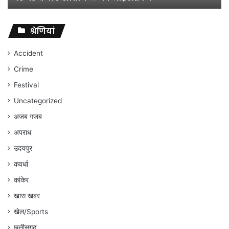
विवादों
पर
संघर्ष
श्रेणियां
जारी
रहेगा
Accident
:
Crime
अंकित
गौरहा
Festival
Uncategorized
अजब गजब
अपराध
उदयपुर
कवर्धा
कांकेर
खास खबर
खेल/Sports
छत्तीसगढ़