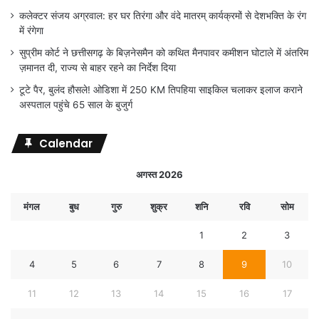
कलेक्टर संजय अग्रवाल: हर घर तिरंगा और वंदे मातरम् कार्यक्रमों से देशभक्ति के रंग
में रंगेगा
सुप्रीम कोर्ट ने छत्तीसगढ़ के बिज़नेसमैन को कथित मैनपावर कमीशन घोटाले में अंतरिम
ज़मानत दी, राज्य से बाहर रहने का निर्देश दिया
टूटे पैर, बुलंद हौसले! ओडिशा में 250 KM तिपहिया साइकिल चलाकर इलाज कराने
अस्पताल पहुंचे 65 साल के बुजुर्ग
Calendar
अगस्त 2026
मंगल
बुध
गुरु
शुक्र
शनि
रवि
सोम
1
2
3
4
5
6
7
8
9
10
11
12
13
14
15
16
17