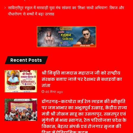
सावित्रीपुर स्कूल में मारवाड़ी युवा मंच सांकरा का ‘शिक्षा साथी अभियान’: क्विज और
पौधारोपण से बच्चों में बढ़ा उत्साह
Recent Posts
श्री निवृत्ति नामदास महाराज जी को राष्ट्रीय
संरक्षक बनाए जाने पर देशभर से बधाइयों का
तांता
46 मिनट ago
डोंगरगढ़–कटघोरा नई रेल लाइन की स्वीकृति
पर जनआभार का अभूतपूर्व उत्साह, केंद्रीय राज्य
मंत्री श्री तोखन साहू का उसलापुर, तखतपुर एवं
मुंगेली में भव्य स्वागत, रेल परियोजना प्रदेश के
विकास, बेहतर संपर्क एवं रोजगार सृजन की
दिशा में ऐतिहासिक कदम