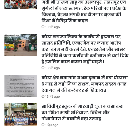
मंत्री श्री तोखन साहू का उसलापुर, तखतपुर एवं
मुंगेली में भव्य स्वागत, रेल परियोजना प्रदेश के
विकास, बेहतर संपर्क एवं रोजगार सृजन की
दिशा में ऐतिहासिक कदम
10 घंटे ago
कोटा नगरपालिका के कर्मचारी हड़ताल पर,
सांसद प्रतिनिधि, एल्डरमैन पर लगाए आरोप
कहा काम नहीं करने देते, एल्डरमैन और सांसद
प्रतिनिधि ने कहा कर्मचारी कई साल से यहां टिके
है इसलिए काम करना नहीं चाहते ।
13 घंटे ago
कोटा क्षेत्र नवागांव राशन दुकान में बड़ा घोटाला
6 माह से नहीं मिला राशन, जनपद सदस्य धर्मेंद्र
देवांगन ने की कलेक्टर से शिकायत ।
15 घंटे ago
सावित्रीपुर स्कूल में मारवाड़ी युवा मंच सांकरा
का ‘शिक्षा साथी अभियान’: क्विज और
पौधारोपण से बच्चों में बढ़ा उत्साह
1 दिन ago