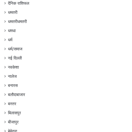
दैनिक राशिफल
धमतरी
धमतरीधमतरी
धमधा
धर्म
धर्म/समाज
नई दिल्ली
नवकेशा
नालेज
बनारस
बलौदाबाजार
बस्तर
बिलासपुर
बीजापुर
बेमेतरा