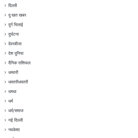
दिल्ली
दुःखत खबर
दुर्ग भिलाई
दुर्घटना
देवरबीजा
देश दुनिया
दैनिक राशिफल
धमतरी
धमतरीधमतरी
धमधा
धर्म
धर्म/समाज
नई दिल्ली
नवकेशा