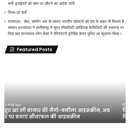
सभी ड्राईवरों को काम पर लौटने का आदेश जारी
नियम एवं शर्ते
राज्यपाल : सेवा, समर्पण भाव के कारण भारतीय डॉक्टरों को देश के बाहर भी मिलता है
सम्मान lराज्यपाल ने छत्तीसगढ़ में सुपर स्पेशलिटी कार्डियक फैसिलिटी की स्थापना पर
दिया बल lराज्यपाल रमेन डेका ने रेस्पिरेटरी इंटेंसिव केयर यूनिट का शुभारंभ किया l
Featured Posts
जिला
शिक्षा
अधिकारी
का
तबादला
हुआ,
लेकिन
शिक्षा
जून 11, 2026
जिला शिक्षा अधिकारी का तबादला हुआ, लेकिन शिक्षा
विभाग
विभाग के विवादों पर संघर्ष जारी रहेगा : अंकित गौरहा
के
विवादों
पर