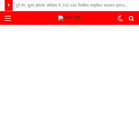
टूटे पैर, बुलंद हौसले! ओडिशा में 250 KM तिपहिया साइकिल चलाकर इलाज कराने अस्पताल पहुंचे 65 साल के बुजुर्ग
Menu
Switch
S
skin
fo