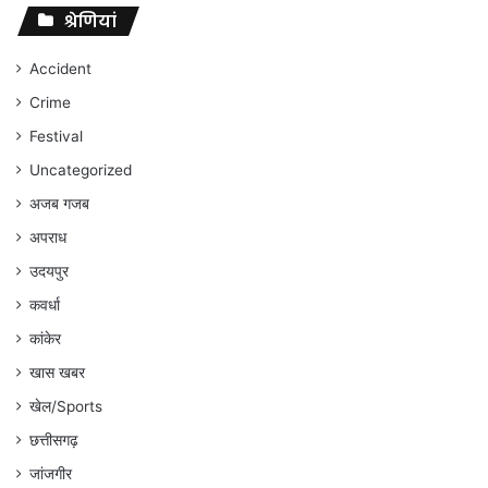
संघर्ष
श्रेणियां
जारी
रहेगा
Accident
:
Crime
अंकित
गौरहा
Festival
Uncategorized
अजब गजब
अपराध
उदयपुर
कवर्धा
कांकेर
खास खबर
खेल/Sports
छत्तीसगढ़
जांजगीर