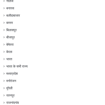
नालेज
बनारस
बलौदाबाजार
बस्तर
बिलासपुर
बीजापुर
बेमेतरा
बेरला
भारत
भारत के सभी राज्य
मध्यप्रदेश
मनोरंजन
मुंगेली
रतनपुर
राजनांदगांव