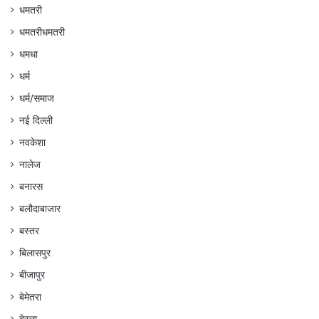
धमतरी
धमतरीधमतरी
धमधा
धर्म
धर्म/समाज
नई दिल्ली
नवकेशा
नालेज
बनारस
बलौदाबाजार
बस्तर
बिलासपुर
बीजापुर
बेमेतरा