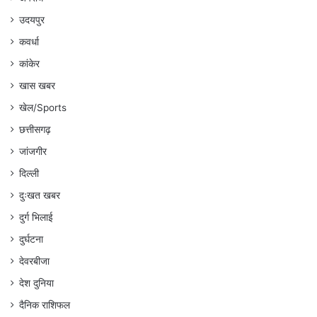
उदयपुर
कवर्धा
कांकेर
खास खबर
खेल/Sports
छत्तीसगढ़
जांजगीर
दिल्ली
दुःखत खबर
दुर्ग भिलाई
दुर्घटना
देवरबीजा
देश दुनिया
दैनिक राशिफल