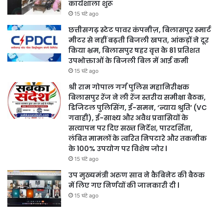
कार्यशाला शुरू
15 घंटे ago
छत्तीसगढ़ स्टेट पावर कंपनीज़, बिलासपुर स्मार्ट
मीटर से नहीं बढ़ती बिजली खपत, आंकड़ों ने दूर
किया भ्रम, बिलासपुर षहर वृत्त केे 81 प्रतिशत
उपभोक्ताओं के बिजली बिल में आई कमी
15 घंटे ago
श्री राम गोपाल गर्ग पुलिस महानिरीक्षक
बिलासपुर रेंज ने ली रेंज स्तरीय समीक्षा बैठक,
डिजिटल पुलिसिंग, ई-समन, ‘न्याय श्रुति’ (VC
गवाही), ई-साक्ष्य और अवैध प्रवासियों के
सत्यापन पर दिए सख्त निर्देश, पारदर्शिता,
लंबित मामलों के त्वरित निपटारे और तकनीक
के 100% उपयोग पर विशेष जोर l
15 घंटे ago
उप मुख्यमंत्री अरुण साव ने कैबिनेट की बैठक
में लिए गए निर्णयों की जानकारी दी l
15 घंटे ago