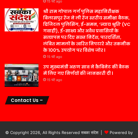
15 घंटे ago
श्री राम गोपाल गर्ग पुलिस महानिरीक्षक
बिलासपुर रेंज ने ली रेंज स्तरीय समीक्षा बैठक,
डिजिटल पुलिसिंग, ई-समन, ‘न्याय श्रुति’ (VC
गवाही), ई-साक्ष्य और अवैध प्रवासियों के
सत्यापन पर दिए सख्त निर्देश, पारदर्शिता,
लंबित मामलों के त्वरित निपटारे और तकनीक
के 100% उपयोग पर विशेष जोर l
15 घंटे ago
उप मुख्यमंत्री अरुण साव ने कैबिनेट की बैठक
में लिए गए निर्णयों की जानकारी दी l
15 घंटे ago
Contact Us –
© Copyright 2026, All Rights Reserved सबका संदेश |
Powered by