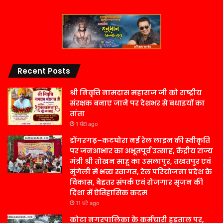
Recent Posts
श्री निवृत्ति नामदास महाराज जी को राष्ट्रीय
संरक्षक बनाए जाने पर देशभर से बधाइयों का
तांता
1 घंटा ago
डोंगरगढ़–कटघोरा नई रेल लाइन की स्वीकृति
पर जनआभार का अभूतपूर्व उत्साह, केंद्रीय राज्य
मंत्री श्री तोखन साहू का उसलापुर, तखतपुर एवं
मुंगेली में भव्य स्वागत, रेल परियोजना प्रदेश के
विकास, बेहतर संपर्क एवं रोजगार सृजन की
दिशा में ऐतिहासिक कदम
11 घंटे ago
कोटा नगरपालिका के कर्मचारी हड़ताल पर,