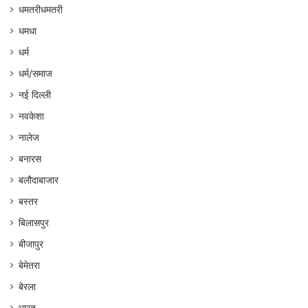
धमतरीधमतरी
धमधा
धर्म
धर्म/समाज
नई दिल्ली
नवकेशा
नालेज
बनारस
बलौदाबाजार
बस्तर
बिलासपुर
बीजापुर
बेमेतरा
बेरला
भारत