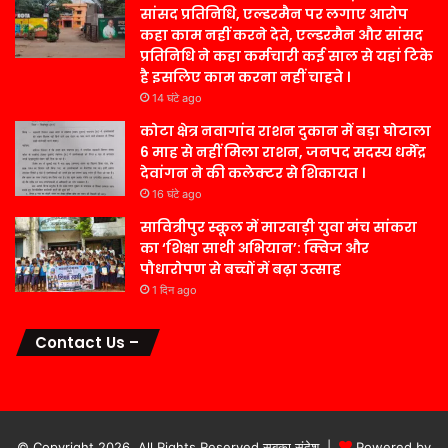
सांसद प्रतिनिधि, एल्डरमैन पर लगाए आरोप
कहा काम नहीं करने देते, एल्डरमैन और सांसद
प्रतिनिधि ने कहा कर्मचारी कई साल से यहां टिके
है इसलिए काम करना नहीं चाहते ।
14 घंटे ago
कोटा क्षेत्र नवागांव राशन दुकान में बड़ा घोटाला
6 माह से नहीं मिला राशन, जनपद सदस्य धर्मेंद्र
देवांगन ने की कलेक्टर से शिकायत ।
16 घंटे ago
सावित्रीपुर स्कूल में मारवाड़ी युवा मंच सांकरा
का ‘शिक्षा साथी अभियान’: क्विज और
पौधारोपण से बच्चों में बढ़ा उत्साह
1 दिन ago
Contact Us –
© Copyright 2026, All Rights Reserved सबका संदेश |
Powered by