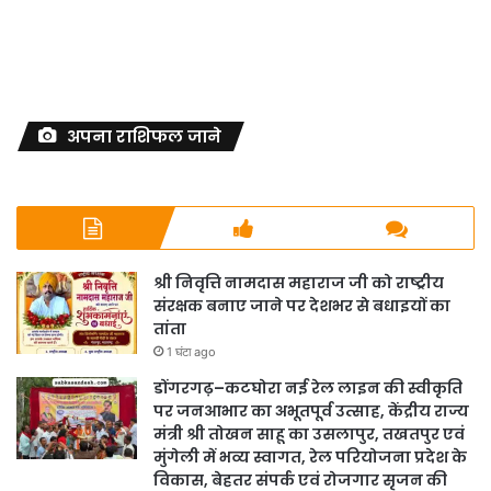
अपना राशिफल जाने
श्री निवृत्ति नामदास महाराज जी को राष्ट्रीय
संरक्षक बनाए जाने पर देशभर से बधाइयों का
तांता
1 घंटा ago
डोंगरगढ़–कटघोरा नई रेल लाइन की स्वीकृति
पर जनआभार का अभूतपूर्व उत्साह, केंद्रीय राज्य
मंत्री श्री तोखन साहू का उसलापुर, तखतपुर एवं
मुंगेली में भव्य स्वागत, रेल परियोजना प्रदेश के
विकास, बेहतर संपर्क एवं रोजगार सृजन की