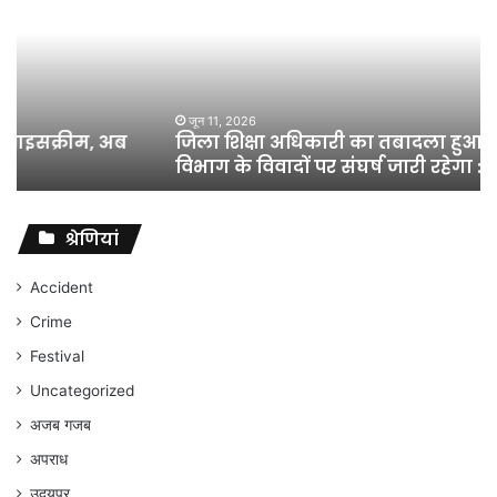
अधिकारी
का
तबादला
हुआ,
लेकिन
शिक्षा
जून 11, 2026
जिला शिक्षा अधिकारी का तबादला हुआ, लेकिन शिक्षा
विभाग
विभाग के विवादों पर संघर्ष जारी रहेगा : अंकित गौरहा
के
विवादों
पर
संघर्ष
श्रेणियां
जारी
रहेगा
Accident
:
Crime
अंकित
गौरहा
Festival
Uncategorized
अजब गजब
अपराध
उदयपुर