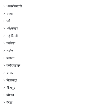
धमतरीधमतरी
धमधा
धर्म
धर्म/समाज
नई दिल्ली
नवकेशा
नालेज
बनारस
बलौदाबाजार
बस्तर
बिलासपुर
बीजापुर
बेमेतरा
बेरला