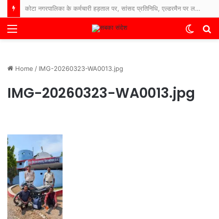
कोटा नगरपालिका के कर्मचारी हड़ताल पर, सांसद प्रतिनिधि, एल्डरमैन पर लगाए आरोप कहा काम नहीं करने देते, एल्डरमैन और सांसद प्रतिनिधि ने कहा कर्मचारी कई साल से यहां टिके है इसलिए काम करना नहीं चाहते ।
Menu
Switch
S
skin
fo
Home
/
IMG-20260323-WA0013.jpg
IMG-20260323-WA0013.jpg