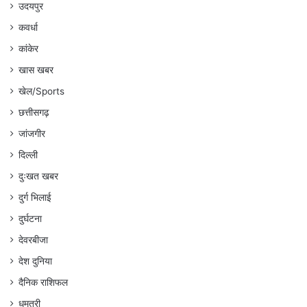
उदयपुर
कवर्धा
कांकेर
खास खबर
खेल/Sports
छत्तीसगढ़
जांजगीर
दिल्ली
दुःखत खबर
दुर्ग भिलाई
दुर्घटना
देवरबीजा
देश दुनिया
दैनिक राशिफल
धमतरी