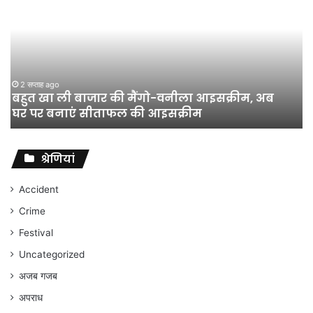
अधिकारी
का
तबादला
हुआ,
लेकिन
शिक्षा
जून 11, 2026
जिला शिक्षा अधिकारी का तबादला हुआ, लेकिन शिक्षा
विभाग
विभाग के विवादों पर संघर्ष जारी रहेगा : अंकित गौरहा
के
विवादों
पर
संघर्ष
श्रेणियां
जारी
रहेगा
Accident
:
Crime
अंकित
गौरहा
Festival
Uncategorized
अजब गजब
अपराध