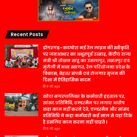
Recent Posts
डोंगरगढ़–कटघोरा नई रेल लाइन की स्वीकृति
पर जनआभार का अभूतपूर्व उत्साह, केंद्रीय राज्य
मंत्री श्री तोखन साहू का उसलापुर, तखतपुर एवं
मुंगेली में भव्य स्वागत, रेल परियोजना प्रदेश के
विकास, बेहतर संपर्क एवं रोजगार सृजन की
दिशा में ऐतिहासिक कदम
6 घंटे ago
कोटा नगरपालिका के कर्मचारी हड़ताल पर,
सांसद प्रतिनिधि, एल्डरमैन पर लगाए आरोप
कहा काम नहीं करने देते, एल्डरमैन और सांसद
प्रतिनिधि ने कहा कर्मचारी कई साल से यहां टिके
है इसलिए काम करना नहीं चाहते ।
8 घंटे ago