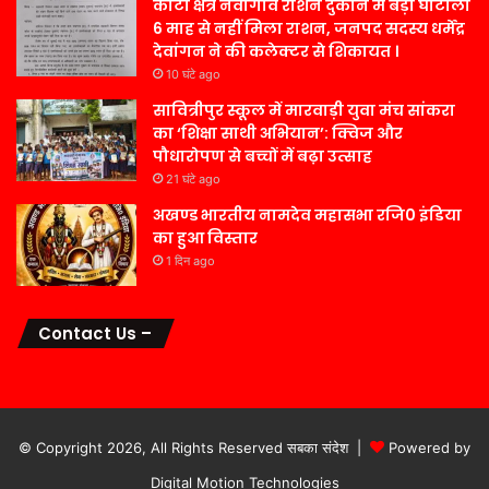
कोटा क्षेत्र नवागांव राशन दुकान में बड़ा घोटाला
6 माह से नहीं मिला राशन, जनपद सदस्य धर्मेंद्र
देवांगन ने की कलेक्टर से शिकायत ।
10 घंटे ago
सावित्रीपुर स्कूल में मारवाड़ी युवा मंच सांकरा
का ‘शिक्षा साथी अभियान’: क्विज और
पौधारोपण से बच्चों में बढ़ा उत्साह
21 घंटे ago
अखण्ड भारतीय नामदेव महासभा रजि0 इंडिया
का हुआ विस्तार
1 दिन ago
Contact Us –
© Copyright 2026, All Rights Reserved सबका संदेश |
Powered by
Digital Motion Technologies