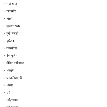
छत्तीसगढ़
जांजगीर
दिल्ली
दुःखत खबर
दुर्ग भिलाई
दुर्घटना
देवरबीजा
देश दुनिया
दैनिक राशिफल
धमतरी
धमतरीधमतरी
धमधा
धर्म
धर्म/समाज