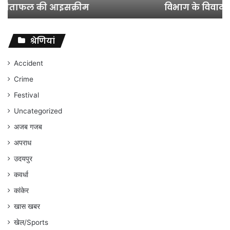
विभाग के विवादों पर संघर्ष जारी रहेगा : अंकित गौरहा
के
विवादों
पर
संघर्ष
श्रेणियां
जारी
रहेगा
Accident
:
Crime
अंकित
गौरहा
Festival
Uncategorized
अजब गजब
अपराध
उदयपुर
कवर्धा
कांकेर
खास खबर
खेल/Sports