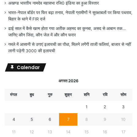
अखण्ड भारतीय नामदेव महासभा रजि0 इंडिया का हुआ विस्तार
भारत-नेपाल बॉर्डर पर फिर बढ़ा तनाव, नेपाली ग्रामीणों ने सुरक्षाबलों पर किया पथराव,
बिहार के थाने में FIR दर्ज
ढाई साल में कैसे खत्म होता गया अतीक अहमद का कुनबा, असद से आबान तक…
जानिए कौन जिंदा, कौन जेल में और कौन फरार
गमले में आसानी से उगाएं इलायची का पौधा, मिलने लगेंगी ताजी फलियां, बाजार से नहीं
लानी पड़ेगी 3000 की इलायची
Calendar
अगस्त 2026
मंगल
बुध
गुरु
शुक्र
शनि
रवि
सोम
1
2
3
4
5
6
7
8
9
10
11
12
13
14
15
16
17