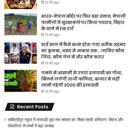
12 घंटे ago
भारत-नेपाल बॉर्डर पर फिर बढ़ा तनाव, नेपाली
ग्रामीणों ने सुरक्षाबलों पर किया पथराव, बिहार
के थाने में FIR दर्ज
15 घंटे ago
ढाई साल में कैसे खत्म होता गया अतीक अहमद
का कुनबा, असद से आबान तक… जानिए कौन
जिंदा, कौन जेल में और कौन फरार
15 घंटे ago
गमले में आसानी से उगाएं इलायची का पौधा,
मिलने लगेंगी ताजी फलियां, बाजार से नहीं
लानी पड़ेगी 3000 की इलायची
15 घंटे ago
Recent Posts
सावित्रीपुर स्कूल में मारवाड़ी युवा मंच सांकरा का ‘शिक्षा साथी अभियान’: क्विज और
पौधारोपण से बच्चों में बढ़ा उत्साह