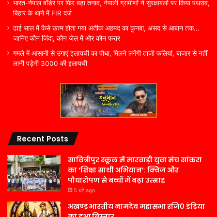
भारत-नेपाल बॉर्डर पर फिर बढ़ा तनाव, नेपाली ग्रामीणों ने सुरक्षाबलों पर किया पथराव,
बिहार के थाने में FIR दर्ज
ढाई साल में कैसे खत्म होता गया अतीक अहमद का कुनबा, असद से आबान तक…
जानिए कौन जिंदा, कौन जेल में और कौन फरार
गमले में आसानी से उगाएं इलायची का पौधा, मिलने लगेंगी ताजी फलियां, बाजार से नहीं
लानी पड़ेगी 3000 की इलायची
Recent Posts
सावित्रीपुर स्कूल में मारवाड़ी युवा मंच सांकरा
का ‘शिक्षा साथी अभियान’: क्विज और
पौधारोपण से बच्चों में बढ़ा उत्साह
5 घंटे ago
अखण्ड भारतीय नामदेव महासभा रजि0 इंडिया
का हुआ विस्तार