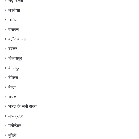
नई दिल्ली
नवकेशा
नालेज
बनारस
बलौदाबाजार
बस्तर
बिलासपुर
बीजापुर
बेमेतरा
बेरला
भारत
भारत के सभी राज्य
मध्यप्रदेश
मनोरंजन
मुंगेली