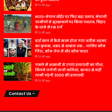
12 घंटे ago
भारत-नेपाल बॉर्डर पर फिर बढ़ा तनाव, नेपाली
ग्रामीणों ने सुरक्षाबलों पर किया पथराव, बिहार
के थाने में FIR दर्ज
15 घंटे ago
ढाई साल में कैसे खत्म होता गया अतीक अहमद
का कुनबा, असद से आबान तक… जानिए कौन
जिंदा, कौन जेल में और कौन फरार
15 घंटे ago
गमले में आसानी से उगाएं इलायची का पौधा,
मिलने लगेंगी ताजी फलियां, बाजार से नहीं
लानी पड़ेगी 3000 की इलायची
15 घंटे ago
Contact Us –